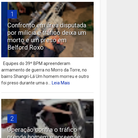
1
Confronto em área disputada
por milícia e tráfico deixa um
morto e um preso em
Belford Roxo
Equipes do 39º BPM apreenderam
armamento de guerra no Morro da Torre, no
bairro Shangri-Lá Um homem morreu e outro
foi preso durante uma o...
Leia Mais
2
Operação contra o tráfico
prende homem e apreende