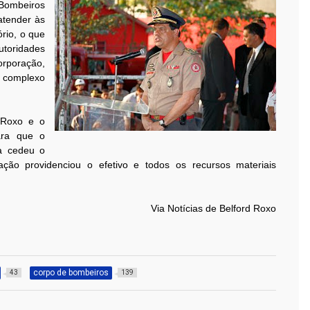
 Bombeiros
atender às
rio, o que
utoridades
poração,
 complexo
d Roxo e o
ara que o
ra cedeu o
ação providenciou o efetivo e todos os recursos materiais
Via Notícias de Belford Roxo
corpo de bombeiros
43
139