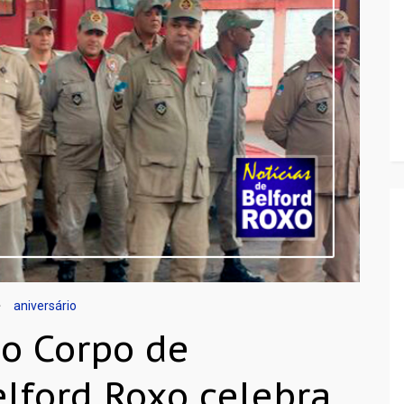
aniversário
o Corpo de
lford Roxo celebra