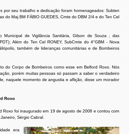
dos por seu trabalho e dedicação foram homenageados: Subten
cas do Maj BM FÁBIO GUEDES, Cmte do DBM 2/4 e do Ten Cel
Municipal de Vigilância Sanitária, Gilson de Souza ; das
 (PDT); Além do Ten Cel RONEY, SubCmte do 4°GBM - Nova
lópolis, também de lideranças comunitárias e de Bombeiros
to do Corpo de Bombeiros como esse em Belford Roxo. Nós
ação, porém muitas pessoas só passam a saber o verdadeiro
ade, naquele momento de angustia e aflição, disse um morador
rd Roxo
rd Roxo foi inaugurado em 19 de agosto de 2008 e contou com
Janeiro, Sérgio Cabral.
idade era