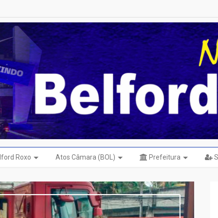
elford Roxo
Atos Câmara (BOL)
Prefeitura
S