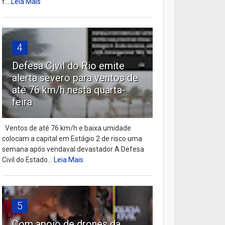
f...
Leia Mais
4
Defesa Civil do Rio emite
alerta severo para ventos de
até 76 km/h nesta quarta-
feira
Ventos de até 76 km/h e baixa umidade
colocam a capital em Estágio 2 de risco uma
semana após vendaval devastador A Defesa
Civil do Estado...
Leia Mais
5
Com apoio de drones da