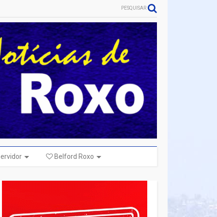
PESQUISAR
ervidor
Belford Roxo