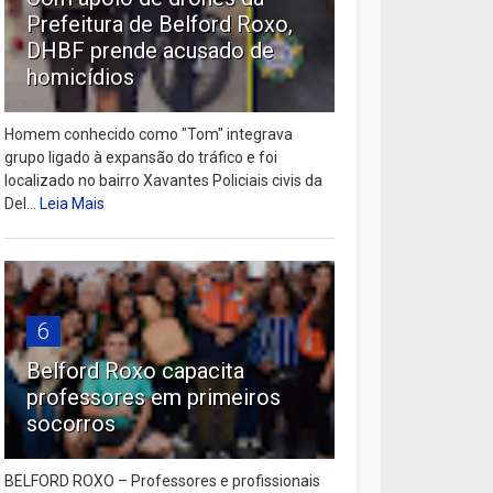
Prefeitura de Belford Roxo,
DHBF prende acusado de
homicídios
Homem conhecido como "Tom" integrava
grupo ligado à expansão do tráfico e foi
localizado no bairro Xavantes Policiais civis da
Del...
Leia Mais
6
Belford Roxo capacita
professores em primeiros
socorros
BELFORD ROXO – Professores e profissionais