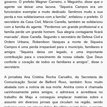
governo. O prefeito Wagner Carneiro, o Waguinho, disse que o
agente vai deixar uma lacuna. “Siqueira Campos era um
funcionário exemplar e muito dedicado. Sentimos muito a sua
perda e nos solidarizamos com a família”, enfatizou o prefeito. O
secretário da Casa Civil, Márcio Canella, também se solidarizou
com a família do agente. “Perdemos um grande profissional e a
família perde um grande homem. Sua alegria contagiante ficará
marcada”, disse Canella. Segundo o secretário de Defesa Civil e
Ordem Urbana, Robenilson Vasques a morte de Siqueira
Campos é uma perda irreparável para o município, familiares e
amigos. “Siqueira deixa um legado, e uma importante
contribuição para o crescimento de nossa cidade. Que Deus
conforte o coração de todos os familiares e amigos”, disse o
secretário.
A jornalista Ana Cristina Rocha Carvalho, da Secretaria de
Comunicação Social de Belford Roxo, também ficou muito
abalada com a notícia de sua morte. Aninha como é chamada
carinhosamente pelos amigos, o admirava e acreditava no
trabalho de Maju e conseguiu emplacar matérias sobre o
assunto em diversos jornais que circulam na região, sendo
inclusive capa em alguns deles. Na última quarta-feira, o agente