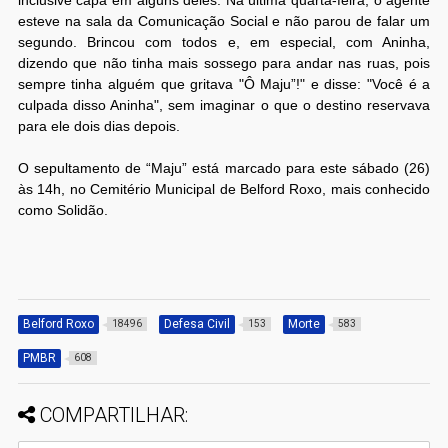
esteve na sala da Comunicação Social e não parou de falar um
segundo. Brincou com todos e, em especial, com Aninha,
dizendo que não tinha mais sossego para andar nas ruas, pois
sempre tinha alguém que gritava "Ô Maju”!" e disse: "Você é a
culpada disso Aninha", sem imaginar o que o destino reservava
para ele dois dias depois.
O sepultamento de “Maju” está marcado para este sábado (26)
às 14h, no Cemitério Municipal de Belford Roxo, mais conhecido
como Solidão.
Belford Roxo
Defesa Civil
Morte
18496
153
583
PMBR
608
COMPARTILHAR: