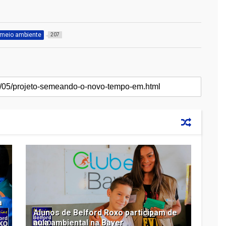
meio ambiente
207
a
Alunos de Belford Roxo participam de
aula ambiental na Bayer