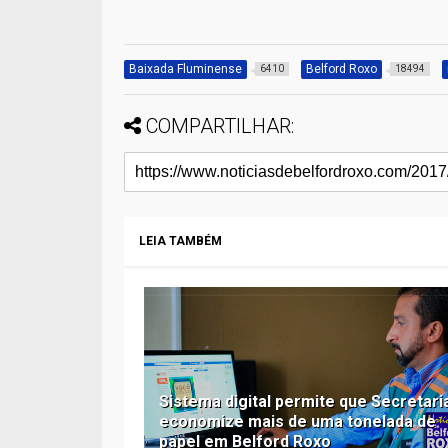
Baixada Fluminense
Belford Roxo
6410
18494
COMPARTILHAR:
LEIA TAMBÉM
Sistema digital permite que Secretari
economize mais de uma tonelada de
papel em Belford Roxo