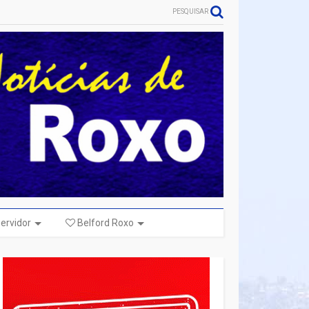
PESQUISAR
ervidor
Belford Roxo