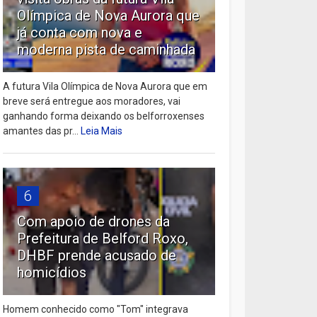
Olímpica de Nova Aurora que
já conta com nova e
moderna pista de caminhada
A futura Vila Olímpica de Nova Aurora que em
breve será entregue aos moradores, vai
ganhando forma deixando os belforroxenses
amantes das pr...
Leia Mais
6
Com apoio de drones da
Prefeitura de Belford Roxo,
DHBF prende acusado de
homicídios
Homem conhecido como "Tom" integrava