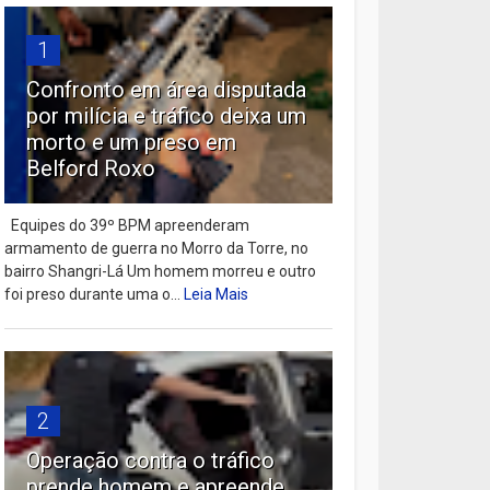
1
Confronto em área disputada
por milícia e tráfico deixa um
morto e um preso em
Belford Roxo
Equipes do 39º BPM apreenderam
armamento de guerra no Morro da Torre, no
bairro Shangri-Lá Um homem morreu e outro
foi preso durante uma o...
Leia Mais
2
Operação contra o tráfico
prende homem e apreende