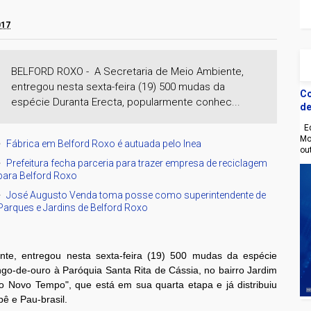
017
BELFORD ROXO - A Secretaria de Meio Ambiente,
entregou nesta sexta-feira (19) 500 mudas da
Co
espécie Duranta Erecta, popularmente conhec...
de
Eq
Mo
Fábrica em Belford Roxo é autuada pelo Inea
ou
Prefeitura fecha parceria para trazer empresa de reciclagem
para Belford Roxo
José Augusto Venda toma posse como superintendente de
Parques e Jardins de Belford Roxo
nte, entregou nesta sexta-feira (19) 500 mudas da espécie
go-de-ouro à Paróquia Santa Rita de Cássia, no bairro Jardim
 o Novo Tempo", que está em sua quarta etapa e já distribuiu
pê e Pau-brasil.