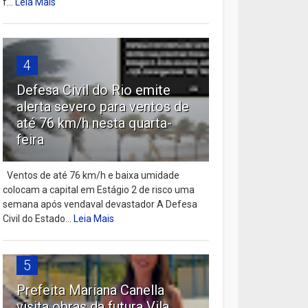
f...
Leia Mais
4
Defesa Civil do Rio emite
alerta severo para ventos de
até 76 km/h nesta quarta-
feira
Ventos de até 76 km/h e baixa umidade
colocam a capital em Estágio 2 de risco uma
semana após vendaval devastador A Defesa
Civil do Estado...
Leia Mais
5
Prefeita Mariana Canella
visita obras da futura Vila