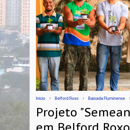
Início
Belford Roxo
Baixada Fluminense
Projeto "Semea
em Belford Rox