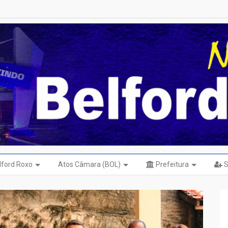
elford Roxo
Atos Câmara (BOL)
Prefeitura
S