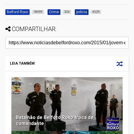
Belford Roxo
Crime
polícia
18499
324
4529
COMPARTILHAR:
LEIA TAMBÉM
Batalhão de Belford Roxo troca de
comandante