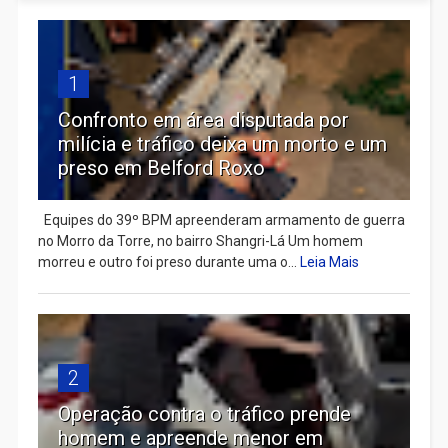
1
Confronto em área disputada por
milícia e tráfico deixa um morto e um
preso em Belford Roxo
Equipes do 39º BPM apreenderam armamento de guerra
no Morro da Torre, no bairro Shangri-Lá Um homem
morreu e outro foi preso durante uma o...
Leia Mais
2
Operação contra o tráfico prende
homem e apreende menor em