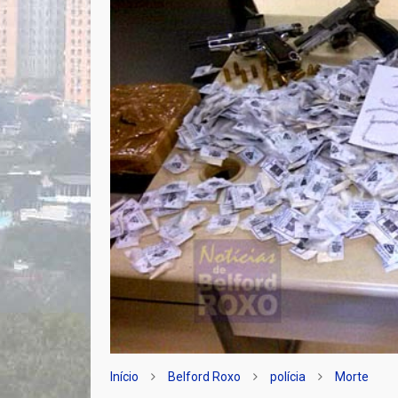
Início
Belford Roxo
polícia
Morte