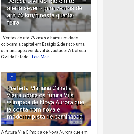
Defesa Civil do Rio emite
alerta severo para ventos de
até 76 km/h nesta quarta-
feira
Ventos de até 76 km/h e baixa umidade
colocam a capital em Estágio 2 de risco uma
semana após vendaval devastador A Defesa
Civil do Estado...
Leia Mais
5
Prefeita Mariana Canella
visita obras da futura Vila
Olímpica de Nova Aurora que
já conta com nova e
moderna pista de caminhada
A futura Vila Olímpica de Nova Aurora que em