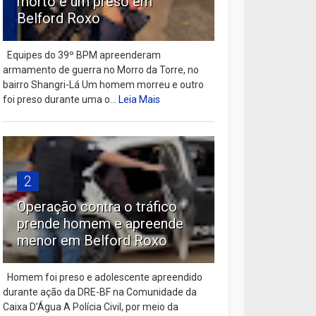
morto e um preso em
Belford Roxo
Equipes do 39º BPM apreenderam
armamento de guerra no Morro da Torre, no
bairro Shangri-Lá Um homem morreu e outro
foi preso durante uma o...
Leia Mais
2
Operação contra o tráfico
prende homem e apreende
menor em Belford Roxo
Homem foi preso e adolescente apreendido
durante ação da DRE-BF na Comunidade da
Caixa D’Água A Polícia Civil, por meio da