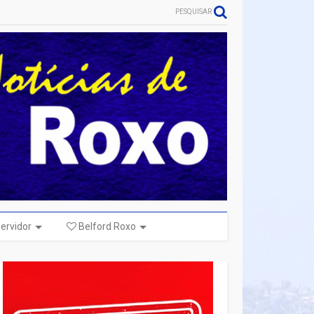
PESQUISAR
ervidor
Belford Roxo