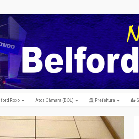
elford Roxo
Atos Câmara (BOL)
Prefeitura
S