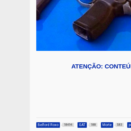
ATENÇÃO: CONTEÚ
Belford Roxo
GAT
Morte
p
18494
188
583