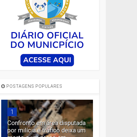
POSTAGENS POPULARES
1
Confronto em área disputada
por milícia e tráfico deixa um