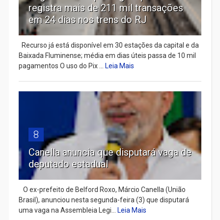
registra mais de 211 mil transações
em 24 dias nos trens do RJ
Recurso já está disponível em 30 estações da capital e da
Baixada Fluminense; média em dias úteis passa de 10 mil
pagamentos O uso do Pix ...
Leia Mais
8
Canella anuncia que disputará vaga de
deputado estadual
​ O ex-prefeito de Belford Roxo, Márcio Canella (União
Brasil), anunciou nesta segunda-feira (3) que disputará
uma vaga na Assembleia Legi...
Leia Mais