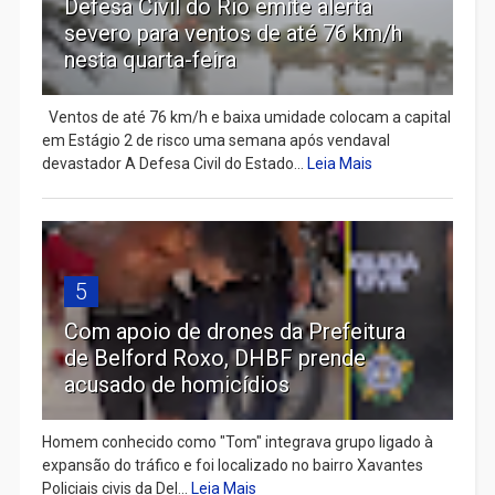
Defesa Civil do Rio emite alerta
severo para ventos de até 76 km/h
nesta quarta-feira
Ventos de até 76 km/h e baixa umidade colocam a capital
em Estágio 2 de risco uma semana após vendaval
devastador A Defesa Civil do Estado...
Leia Mais
5
Com apoio de drones da Prefeitura
de Belford Roxo, DHBF prende
acusado de homicídios
Homem conhecido como "Tom" integrava grupo ligado à
expansão do tráfico e foi localizado no bairro Xavantes
Policiais civis da Del...
Leia Mais