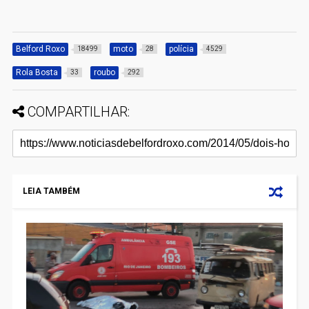
Belford Roxo
moto
polícia
18499
28
4529
Rola Bosta
roubo
33
292
COMPARTILHAR:
LEIA TAMBÉM