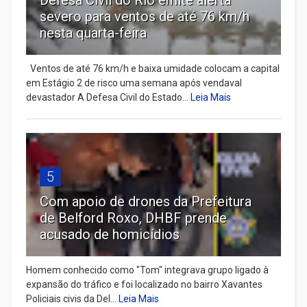
Defesa Civil do Rio emite alerta
severo para ventos de até 76 km/h
nesta quarta-feira
Ventos de até 76 km/h e baixa umidade colocam a capital
em Estágio 2 de risco uma semana após vendaval
devastador A Defesa Civil do Estado...
Leia Mais
5
Com apoio de drones da Prefeitura
de Belford Roxo, DHBF prende
acusado de homicídios
Homem conhecido como "Tom" integrava grupo ligado à
expansão do tráfico e foi localizado no bairro Xavantes
Policiais civis da Del...
Leia Mais