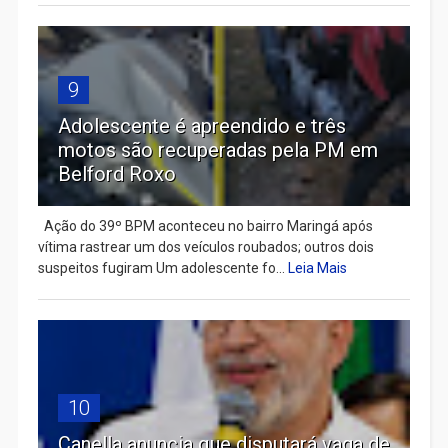
9
Adolescente é apreendido e três
motos são recuperadas pela PM em
Belford Roxo
Ação do 39º BPM aconteceu no bairro Maringá após
vítima rastrear um dos veículos roubados; outros dois
suspeitos fugiram Um adolescente fo...
Leia Mais
10
Canella anuncia que disputará vaga de