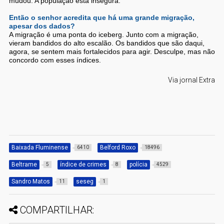
mudou. A população está insegura.
Então o senhor acredita que há uma grande migração,
apesar dos dados?
A migração é uma ponta do iceberg. Junto com a migração,
vieram bandidos do alto escalão. Os bandidos que são daqui,
agora, se sentem mais fortalecidos para agir. Desculpe, mas não
concordo com esses índices.
Via jornal Extra
Baixada Fluminense
Belford Roxo
6410
18496
Beltrame
índice de crimes
polícia
5
8
4529
Sandro Matos
seseg
11
1
COMPARTILHAR: