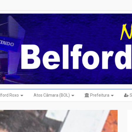
elford Roxo
Atos Câmara (BOL)
Prefeitura
S