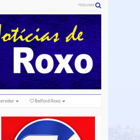
PESQUISAR
ervidor
Belford Roxo