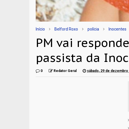
Início
Belford Roxo
polícia
Inocentes
PM vai responde
passista da Ino
0
Redator Geral
sábado, 29 de dezembro