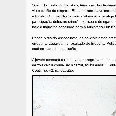
“Além do confronto balístico, temos muitas testem
viu o clarão do disparo. Eles atiraram na vítima 
e fugido. O projétil transfixou a vítima e ficou al
participação deles no crime”, explicou o delegado-
hoje o inquérito concluído para o Ministério Público
Desde o dia do assassinato, os policiais estão af
enquanto aguardam o resultado do Inquérito Polici
está em fase de conclusão.
A jovem começaria em novo emprego na mesma sem
deixou cair a chave. Ao abaixar, foi baleada. “É du
Coutinho, 42, na ocasião.