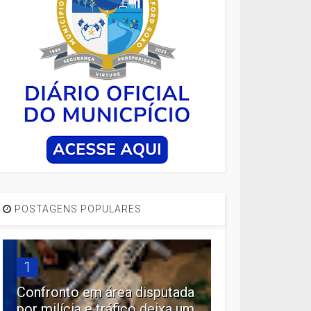
POSTAGENS POPULARES
1
Confronto em área disputada
por milícia e tráfico deixa um