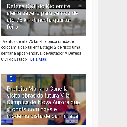
Defesa Civil do Rio emite
alerta severo para ventos de
até 76 km/h nesta quarta-
feira
Ventos de até 76 km/h e baixa umidade
colocam a capital em Estágio 2 de risco uma
semana após vendaval devastador A Defesa
Civil do Estado...
Leia Mais
5
Prefeita Mariana Canella
visita obras da futura Vila
Olímpica de Nova Aurora que
já conta com nova e
moderna pista de caminhada