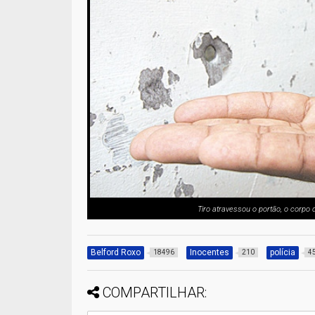
Tiro atravessou o portão, o corpo 
Belford Roxo
Inocentes
polícia
18496
210
4
COMPARTILHAR: