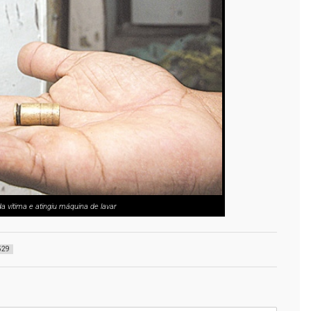
da vítima e atingiu máquina de lavar
529