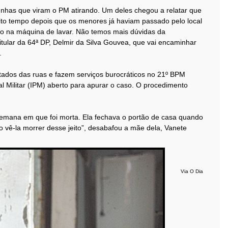
unhas que viram o PM atirando. Um deles chegou a relatar que
muito tempo depois que os menores já haviam passado pelo local
ojado na máquina de lavar. Não temos mais dúvidas da
titular da 64ª DP, Delmir da Silva Gouvea, que vai encaminhar
.
astados das ruas e fazem serviços burocráticos no 21º BPM
al Militar (IPM) aberto para apurar o caso. O procedimento
ana em que foi morta. Ela fechava o portão de casa quando
ro vê-la morrer desse jeito”, desabafou a mãe dela, Vanete
Via O Dia