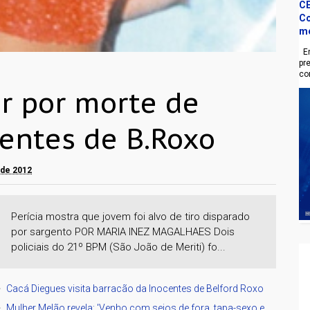
CE
Co
m
En
pr
co
r por morte de
centes de B.Roxo
 de 2012
Perícia mostra que jovem foi alvo de tiro disparado
por sargento POR MARIA INEZ MAGALHAES Dois
policiais do 21º BPM (São João de Meriti) fo...
Cacá Diegues visita barracão da Inocentes de Belford Roxo
Mulher Melão revela: 'Venho com seios de fora, tapa-sexo e