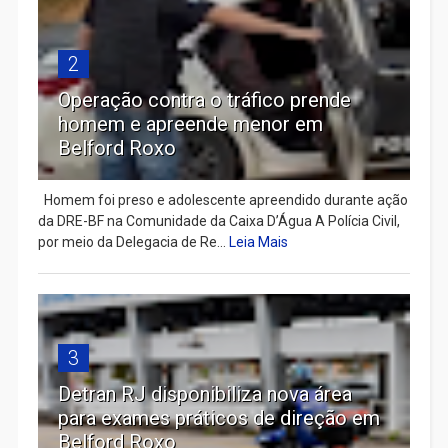
2
Operação contra o tráfico prende
homem e apreende menor em
Belford Roxo
Homem foi preso e adolescente apreendido durante ação
da DRE-BF na Comunidade da Caixa D’Água A Polícia Civil,
por meio da Delegacia de Re...
Leia Mais
3
Detran RJ disponibiliza nova área
para exames práticos de direção em
Belford Roxo