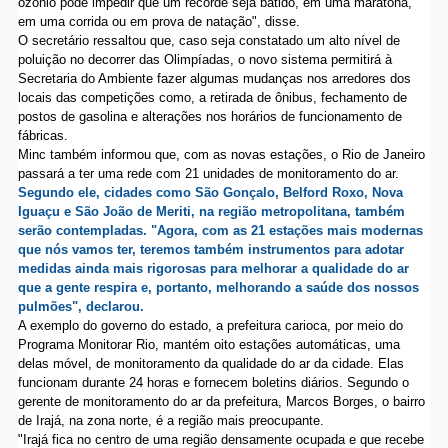
ozônio pode impedir que um recorde seja batido, em uma maratona,
em uma corrida ou em prova de natação", disse.
O secretário ressaltou que, caso seja constatado um alto nível de
poluição no decorrer das Olimpíadas, o novo sistema permitirá à
Secretaria do Ambiente fazer algumas mudanças nos arredores dos
locais das competições como, a retirada de ônibus, fechamento de
postos de gasolina e alterações nos horários de funcionamento de
fábricas.
Minc também informou que, com as novas estações, o Rio de Janeiro
passará a ter uma rede com 21 unidades de monitoramento do ar.
Segundo ele, cidades como São Gonçalo, Belford Roxo,
Nova
Iguaçu e São João de Meriti, na região metropolitana, também
serão contempladas. "Agora, com as 21 estações mais modernas
que nós vamos ter, teremos também instrumentos para adotar
medidas ainda mais rigorosas para melhorar a qualidade do ar
que a gente respira e, portanto, melhorando a saúde dos nossos
pulmões", declarou.
A exemplo do governo do estado, a prefeitura carioca, por meio do
Programa Monitorar Rio, mantém oito estações automáticas, uma
delas móvel, de monitoramento da qualidade do ar da cidade. Elas
funcionam durante 24 horas e fornecem boletins diários. Segundo o
gerente de monitoramento do ar da prefeitura, Marcos Borges, o bairro
de Irajá, na zona norte, é a região mais preocupante.
"Irajá fica no centro de uma região densamente ocupada e que recebe