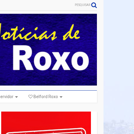
PESQUISAR
ervidor
Belford Roxo