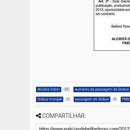
Alcides Rolim
aumento da passagem de ônibus
57
ônibus munipal
passagem de ônibus
PMB
1
5
COMPARTILHAR: