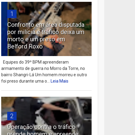
1
Confronto em área disputada
por milícia e tráfico deixa um
morto e um preso em
Belford Roxo
Equipes do 39º BPM apreenderam
armamento de guerra no Morro da Torre, no
bairro Shangri-Lá Um homem morreu e outro
foi preso durante uma o...
Leia Mais
2
Operação contra o tráfico
prende homem e apreende