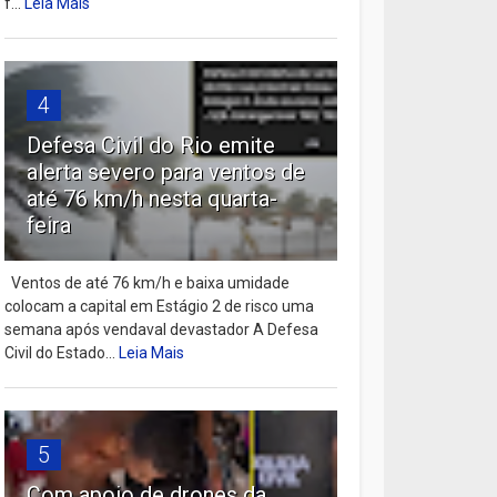
f...
Leia Mais
4
Defesa Civil do Rio emite
alerta severo para ventos de
até 76 km/h nesta quarta-
feira
Ventos de até 76 km/h e baixa umidade
colocam a capital em Estágio 2 de risco uma
semana após vendaval devastador A Defesa
Civil do Estado...
Leia Mais
5
Com apoio de drones da