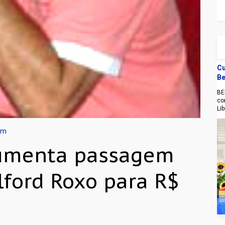
Cu
Be
BE
co
Li
lim
aumenta passagem
lford Roxo para R$