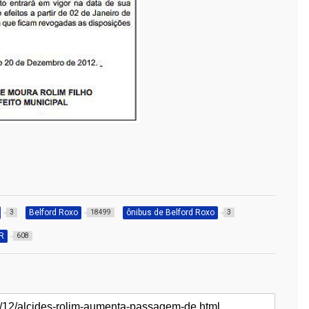
Belford Roxo
ônibus de Belford Roxo
3
18499
3
R
608