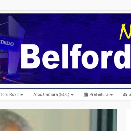
elford Roxo
Atos Câmara (BOL)
Prefeitura
S