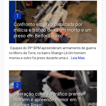
1
Confronto em área disputada por
milícia e tráfico deixa um morto e um
preso em Belford Roxo
Equipes do 39º BPM apreenderam armamento de guerra
no Morro da Torre, no bairro Shangri-Lá Um homem
morreu e outro foi preso durante uma o...
Leia Mais
2
Operação contra o tráfico prende
homem e apreende menor em
Belford Roxo