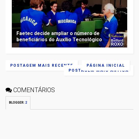
Faetec decide ampliar o número de
beneficiários do Auxílio Tecnológico
POSTAGEM MAIS RECENTE
PÁGINA INICIAL
POSTAGEM MAIS ANTIGA
COMENTÁRIOS
BLOGGER
:
2