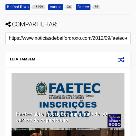
Belford Roxo
cursos
Faetec
18499
36
66
COMPARTILHAR:
LEIA TAMBÉM
Faetec abre inscrições para mais de 50
cursos de capacitação