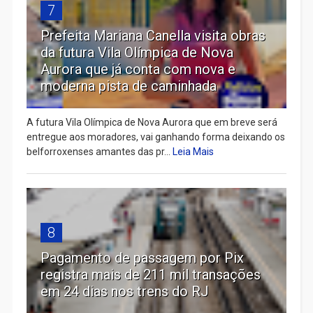
7
Prefeita Mariana Canella visita obras
da futura Vila Olímpica de Nova
Aurora que já conta com nova e
moderna pista de caminhada
A futura Vila Olímpica de Nova Aurora que em breve será
entregue aos moradores, vai ganhando forma deixando os
belforroxenses amantes das pr...
Leia Mais
8
Pagamento de passagem por Pix
registra mais de 211 mil transações
em 24 dias nos trens do RJ