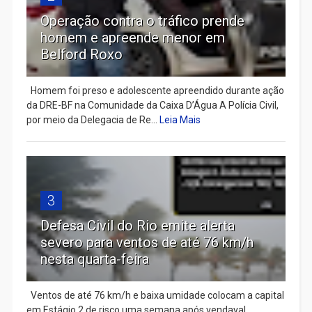
Operação contra o tráfico prende
homem e apreende menor em
Belford Roxo
Homem foi preso e adolescente apreendido durante ação
da DRE-BF na Comunidade da Caixa D’Água A Polícia Civil,
por meio da Delegacia de Re...
Leia Mais
3
Defesa Civil do Rio emite alerta
severo para ventos de até 76 km/h
nesta quarta-feira
Ventos de até 76 km/h e baixa umidade colocam a capital
em Estágio 2 de risco uma semana após vendaval