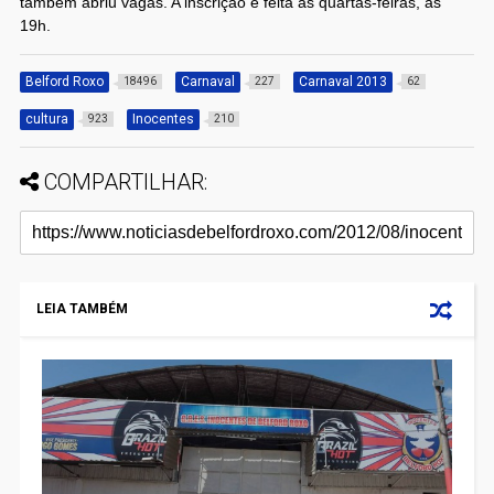
também abriu vagas. A inscrição é feita às quartas-feiras, às
19h.
Belford Roxo
Carnaval
Carnaval 2013
18496
227
62
cultura
Inocentes
923
210
COMPARTILHAR:
LEIA TAMBÉM