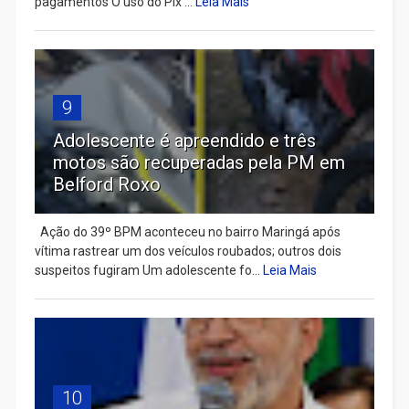
pagamentos O uso do Pix ...
Leia Mais
9
Adolescente é apreendido e três
motos são recuperadas pela PM em
Belford Roxo
Ação do 39º BPM aconteceu no bairro Maringá após
vítima rastrear um dos veículos roubados; outros dois
suspeitos fugiram Um adolescente fo...
Leia Mais
10