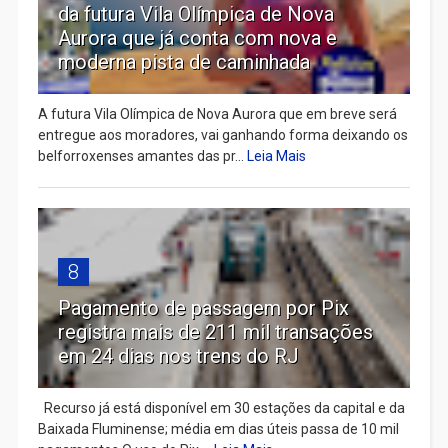
da futura Vila Olímpica de Nova
Aurora que já conta com nova e
moderna pista de caminhada
A futura Vila Olímpica de Nova Aurora que em breve será
entregue aos moradores, vai ganhando forma deixando os
belforroxenses amantes das pr...
Leia Mais
8
Pagamento de passagem por Pix
registra mais de 211 mil transações
em 24 dias nos trens do RJ
Recurso já está disponível em 30 estações da capital e da
Baixada Fluminense; média em dias úteis passa de 10 mil