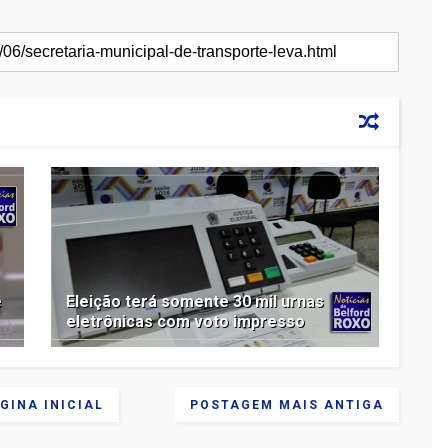
e
Eleição terá somente 30 mil urnas
eletrônicas com voto impresso
GINA INICIAL
POSTAGEM MAIS ANTIGA