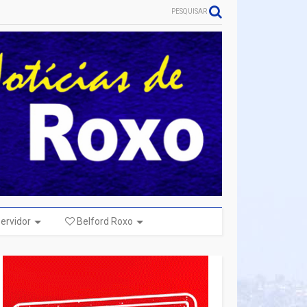
PESQUISAR
ervidor
Belford Roxo