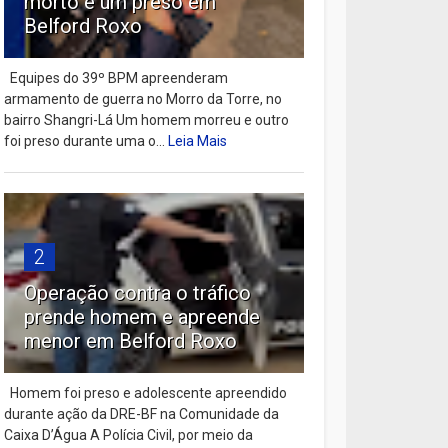
morto e um preso em
Belford Roxo
Equipes do 39º BPM apreenderam
armamento de guerra no Morro da Torre, no
bairro Shangri-Lá Um homem morreu e outro
foi preso durante uma o...
Leia Mais
2
Operação contra o tráfico
prende homem e apreende
menor em Belford Roxo
Homem foi preso e adolescente apreendido
durante ação da DRE-BF na Comunidade da
Caixa D’Água A Polícia Civil, por meio da