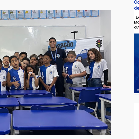
Co
de
Eq
Mo
ou