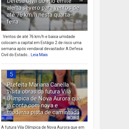
Defesa Civil do Rio emite
alerta severo para ventos de
até 76 km/h nesta quarta-
feira
Ventos de até 76 km/h e baixa umidade
colocam a capital em Estágio 2 de risco uma
semana após vendaval devastador A Defesa
Civil do Estado...
Leia Mais
5
Prefeita Mariana Canella
visita obras da futura Vila
Olímpica de Nova Aurora que
já conta com nova e
moderna pista de caminhada
A futura Vila Olímpica de Nova Aurora que em