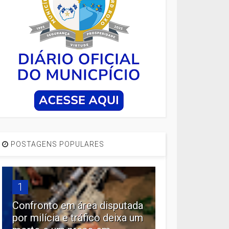
POSTAGENS POPULARES
1
Confronto em área disputada
por milícia e tráfico deixa um