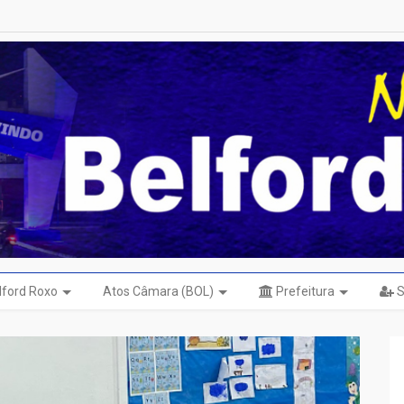
elford Roxo
Atos Câmara (BOL)
Prefeitura
S