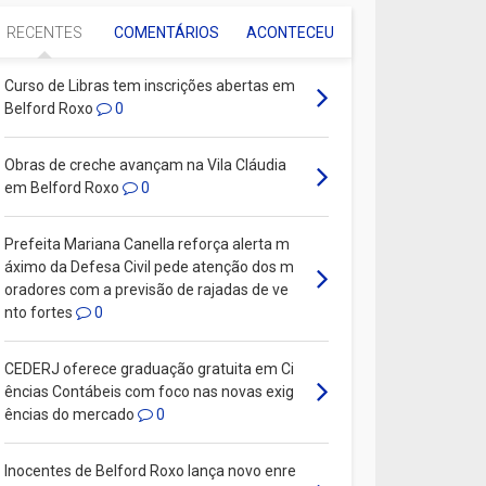
RECENTES
COMENTÁRIOS
ACONTECEU
Curso de Libras tem inscrições abertas em
Belford Roxo
0
Obras de creche avançam na Vila Cláudia
em Belford Roxo
0
Prefeita Mariana Canella reforça alerta m
áximo da Defesa Civil pede atenção dos m
oradores com a previsão de rajadas de ve
nto fortes
0
CEDERJ oferece graduação gratuita em Ci
ências Contábeis com foco nas novas exig
ências do mercado
0
Inocentes de Belford Roxo lança novo enre