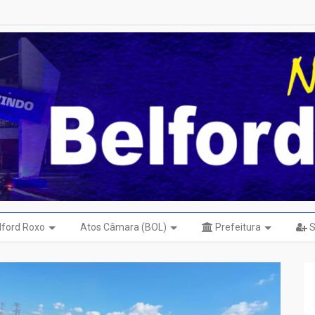
elford Roxo
Atos Câmara (BOL)
Prefeitura
S