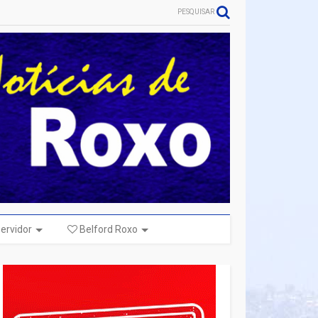
PESQUISAR
ervidor
Belford Roxo