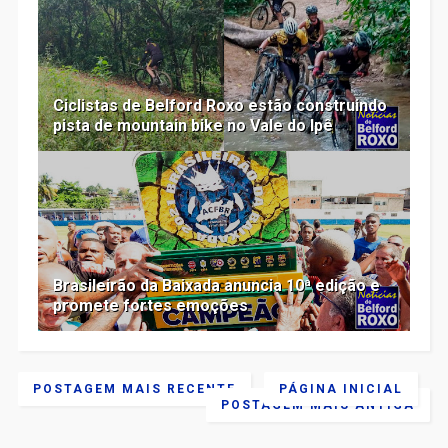
Ciclistas de Belford Roxo estão construindo
pista de mountain bike no Vale do Ipê
Brasileirão da Baixada anuncia 10ª edição e
promete fortes emoções
POSTAGEM MAIS RECENTE
PÁGINA INICIAL
POSTAGEM MAIS ANTIGA