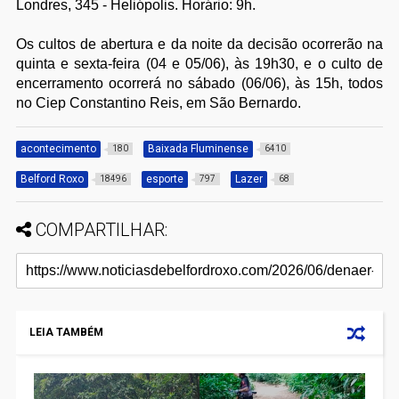
Londres, 345 - Heliópolis. Horário: 9h.
Os cultos de abertura e da noite da decisão ocorrerão na
quinta e sexta-feira (04 e 05/06), às 19h30, e o culto de
encerramento ocorrerá no sábado (06/06), às 15h, todos
no Ciep Constantino Reis, em São Bernardo.
acontecimento
Baixada Fluminense
180
6410
Belford Roxo
esporte
Lazer
18496
797
68
COMPARTILHAR:
LEIA TAMBÉM