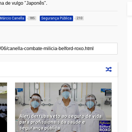
lha de vulgo "Japonês".
Márcio Canella
Segurança Pública
185
210
a
Alerj derruba veto ao seguro de vida
para profissionais da saúde e
segurança pública