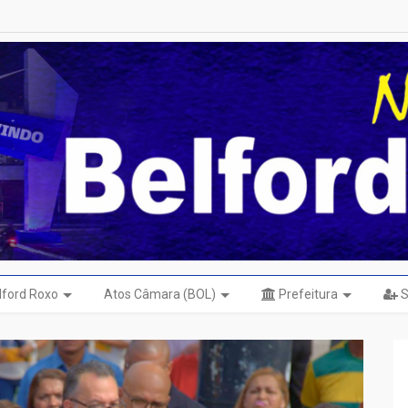
elford Roxo
Atos Câmara (BOL)
Prefeitura
S