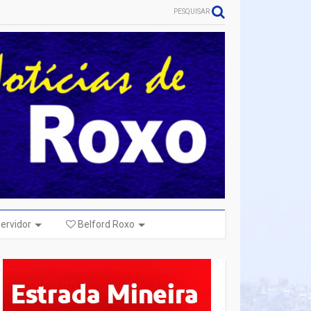
PESQUISAR
ervidor
Belford Roxo