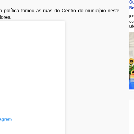
Cu
Be
olítica tomou as ruas do Centro do município neste
dores.
BE
co
Li
tagram