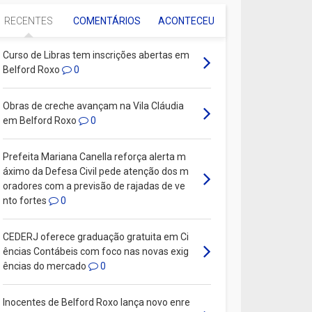
RECENTES
COMENTÁRIOS
ACONTECEU
Curso de Libras tem inscrições abertas em
Belford Roxo
0
Obras de creche avançam na Vila Cláudia
em Belford Roxo
0
Prefeita Mariana Canella reforça alerta m
áximo da Defesa Civil pede atenção dos m
oradores com a previsão de rajadas de ve
nto fortes
0
CEDERJ oferece graduação gratuita em Ci
ências Contábeis com foco nas novas exig
ências do mercado
0
Inocentes de Belford Roxo lança novo enre