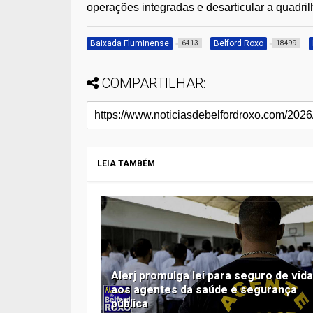
operações integradas e desarticular a quadri
Baixada Fluminense
Belford Roxo
6413
18499
COMPARTILHAR:
LEIA TAMBÉM
Alerj promulga lei para seguro de vid
aos agentes da saúde e segurança
pública