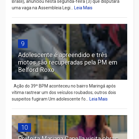
Brasil), anunciou nesta segunda-feira (3) que disputará
uma vaga na Assembleia Legi...
Leia Mais
9
Adolescente é apreendido e três
motos são recuperadas pela PM em
Belford Roxo
Ação do 39º BPM aconteceu no bairro Maringá após
vítima rastrear um dos veículos roubados; outros dois
suspeitos fugiram Um adolescente fo...
Leia Mais
10
Prefeita Mariana Canella visita obras