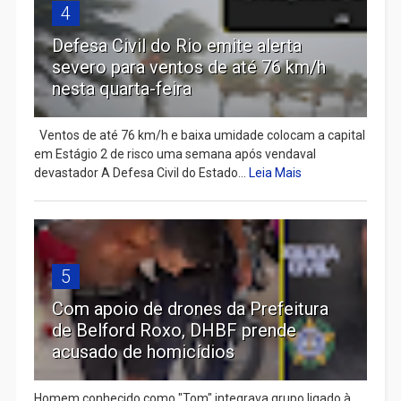
4
Defesa Civil do Rio emite alerta
severo para ventos de até 76 km/h
nesta quarta-feira
Ventos de até 76 km/h e baixa umidade colocam a capital
em Estágio 2 de risco uma semana após vendaval
devastador A Defesa Civil do Estado...
Leia Mais
5
Com apoio de drones da Prefeitura
de Belford Roxo, DHBF prende
acusado de homicídios
Homem conhecido como "Tom" integrava grupo ligado à