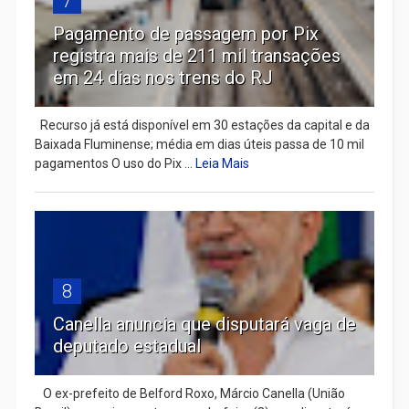
7
Pagamento de passagem por Pix
registra mais de 211 mil transações
em 24 dias nos trens do RJ
Recurso já está disponível em 30 estações da capital e da
Baixada Fluminense; média em dias úteis passa de 10 mil
pagamentos O uso do Pix ...
Leia Mais
8
Canella anuncia que disputará vaga de
deputado estadual
​ O ex-prefeito de Belford Roxo, Márcio Canella (União