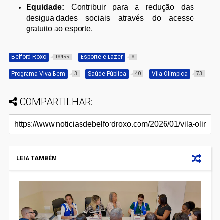
Equidade:
Contribuir para a redução das
desigualdades sociais através do acesso
gratuito ao esporte.
Belford Roxo
Esporte e Lazer
18499
8
Programa Viva Bem
Saúde Pública
Vila Olímpica
3
40
73
COMPARTILHAR:
LEIA TAMBÉM