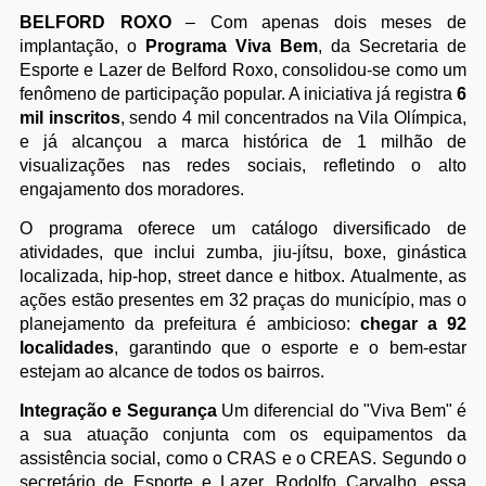
BELFORD ROXO
– Com apenas dois meses de
implantação, o
Programa Viva Bem
, da Secretaria de
Esporte e Lazer de Belford Roxo, consolidou-se como um
fenômeno de participação popular. A iniciativa já registra
6
mil inscritos
, sendo 4 mil concentrados na Vila Olímpica,
e já alcançou a marca histórica de 1 milhão de
visualizações nas redes sociais, refletindo o alto
engajamento dos moradores.
O programa oferece um catálogo diversificado de
atividades, que inclui zumba, jiu-jítsu, boxe, ginástica
localizada, hip-hop, street dance e hitbox. Atualmente, as
ações estão presentes em 32 praças do município, mas o
planejamento da prefeitura é ambicioso:
chegar a 92
localidades
, garantindo que o esporte e o bem-estar
estejam ao alcance de todos os bairros.
Integração e Segurança
Um diferencial do "Viva Bem" é
a sua atuação conjunta com os equipamentos da
assistência social, como o CRAS e o CREAS. Segundo o
secretário de Esporte e Lazer, Rodolfo Carvalho, essa