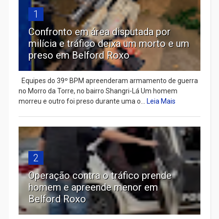
1
Confronto em área disputada por
milícia e tráfico deixa um morto e um
preso em Belford Roxo
Equipes do 39º BPM apreenderam armamento de guerra
no Morro da Torre, no bairro Shangri-Lá Um homem
morreu e outro foi preso durante uma o...
Leia Mais
2
Operação contra o tráfico prende
homem e apreende menor em
Belford Roxo