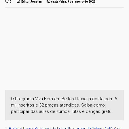
0
Editor Jonatan
sexta-feira, 9 de janeiro de 2026
O Programa Viva Bem em Belford Roxo já conta com 6
mil inscritos e 32 praças atendidas. Saiba como
participar das aulas de zumba, lutas e danças gratu
Belford Roxo: Bailarino da Ludmilla comanda "Mega Aulão" na