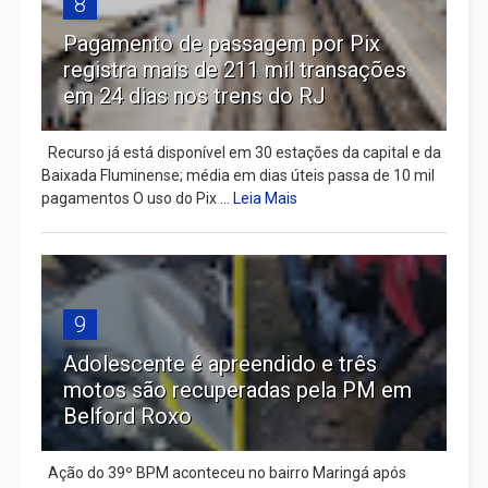
8
Pagamento de passagem por Pix
registra mais de 211 mil transações
em 24 dias nos trens do RJ
Recurso já está disponível em 30 estações da capital e da
Baixada Fluminense; média em dias úteis passa de 10 mil
pagamentos O uso do Pix ...
Leia Mais
9
Adolescente é apreendido e três
motos são recuperadas pela PM em
Belford Roxo
Ação do 39º BPM aconteceu no bairro Maringá após