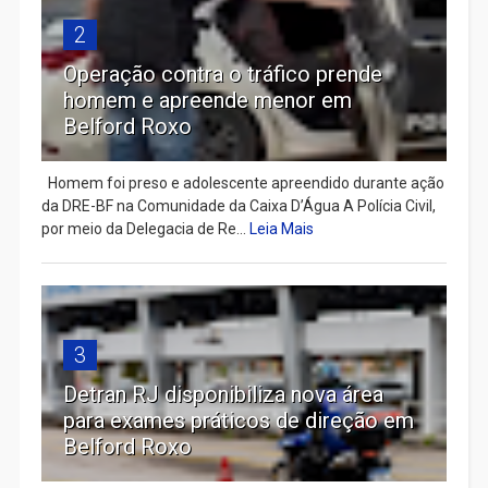
2
Operação contra o tráfico prende
homem e apreende menor em
Belford Roxo
Homem foi preso e adolescente apreendido durante ação
da DRE-BF na Comunidade da Caixa D’Água A Polícia Civil,
por meio da Delegacia de Re...
Leia Mais
3
Detran RJ disponibiliza nova área
para exames práticos de direção em
Belford Roxo