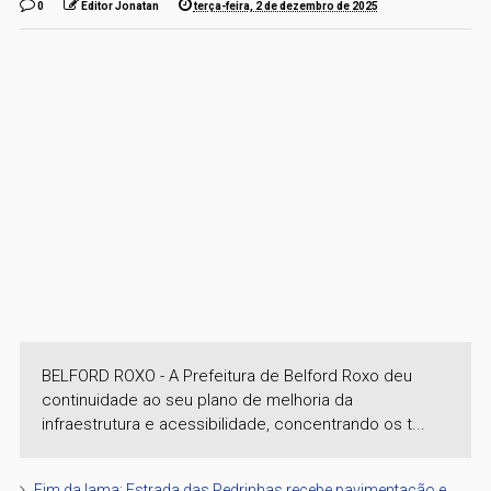
0
Editor Jonatan
terça-feira, 2 de dezembro de 2025
BELFORD ROXO - A Prefeitura de Belford Roxo deu
continuidade ao seu plano de melhoria da
infraestrutura e acessibilidade, concentrando os t...
Fim da lama: Estrada das Pedrinhas recebe pavimentação e