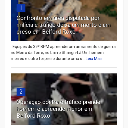
1
Confronto em área disputada por
milícia e tráfico deixa um morto e um
preso em Belford Roxo
Equipes do 39º BPM apreenderam armamento de guerra
no Morro da Torre, no bairro Shangri-Lá Um homem
morreu e outro foi preso durante uma o...
Leia Mais
2
Operação contra o tráfico prende
homem e apreende menor em
Belford Roxo