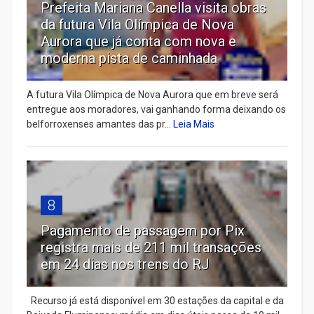
Prefeita Mariana Canella visita obras
da futura Vila Olímpica de Nova
Aurora que já conta com nova e
moderna pista de caminhada
A futura Vila Olímpica de Nova Aurora que em breve será
entregue aos moradores, vai ganhando forma deixando os
belforroxenses amantes das pr...
Leia Mais
8
Pagamento de passagem por Pix
registra mais de 211 mil transações
em 24 dias nos trens do RJ
Recurso já está disponível em 30 estações da capital e da