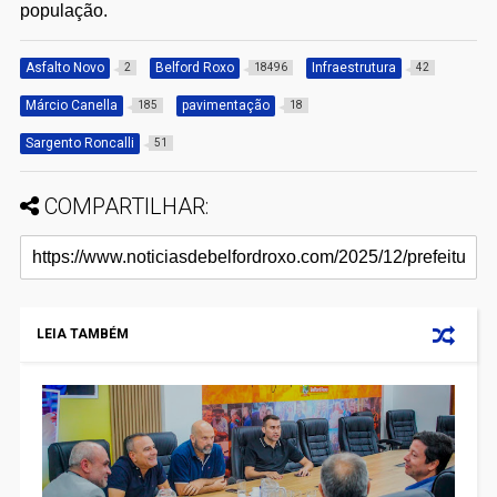
população.
Asfalto Novo
Belford Roxo
Infraestrutura
2
18496
42
Márcio Canella
pavimentação
185
18
Sargento Roncalli
51
COMPARTILHAR:
LEIA TAMBÉM