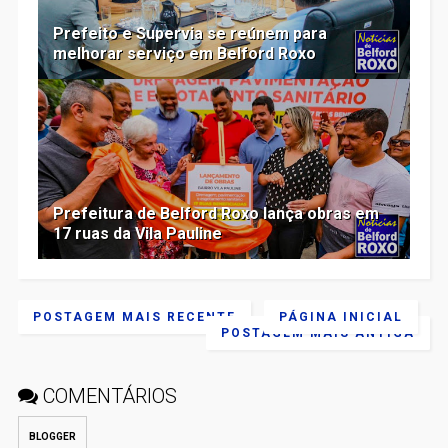
Prefeito e Supervia se reúnem para
melhorar serviço em Belford Roxo
Prefeitura de Belford Roxo lança obras em
17 ruas da Vila Pauline
POSTAGEM MAIS RECENTE
PÁGINA INICIAL
POSTAGEM MAIS ANTIGA
COMENTÁRIOS
BLOGGER