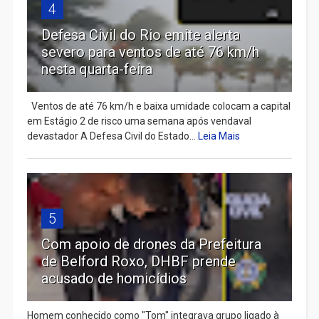
4
Defesa Civil do Rio emite alerta
severo para ventos de até 76 km/h
nesta quarta-feira
Ventos de até 76 km/h e baixa umidade colocam a capital
em Estágio 2 de risco uma semana após vendaval
devastador A Defesa Civil do Estado...
Leia Mais
5
Com apoio de drones da Prefeitura
de Belford Roxo, DHBF prende
acusado de homicídios
Homem conhecido como "Tom" integrava grupo ligado à