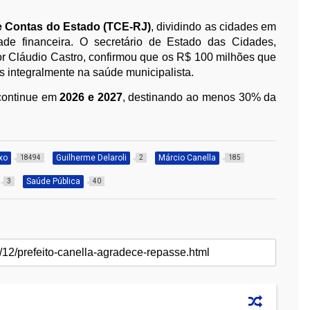
e Contas do Estado (TCE-RJ)
, dividindo as cidades em
de financeira. O secretário de Estado das Cidades,
or Cláudio Castro, confirmou que os R$ 100 milhões que
 integralmente na saúde municipalista.
 continue em
2026 e 2027
, destinando ao menos 30% da
xo
Guilherme Delaroli
Márcio Canella
18494
2
185
Saúde Pública
3
40