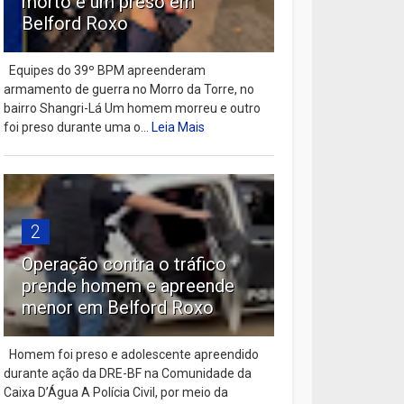
morto e um preso em
Belford Roxo
Equipes do 39º BPM apreenderam
armamento de guerra no Morro da Torre, no
bairro Shangri-Lá Um homem morreu e outro
foi preso durante uma o...
Leia Mais
2
Operação contra o tráfico
prende homem e apreende
menor em Belford Roxo
Homem foi preso e adolescente apreendido
durante ação da DRE-BF na Comunidade da
Caixa D’Água A Polícia Civil, por meio da