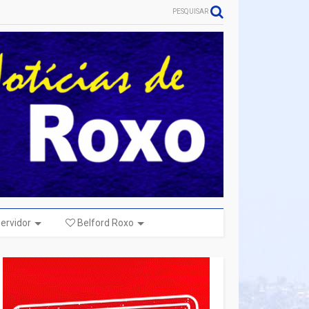
PESQUISAR
ervidor
Belford Roxo