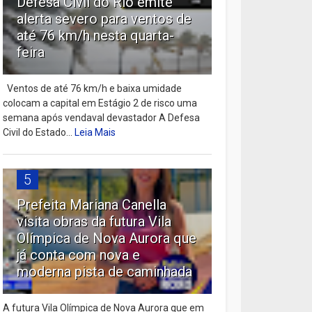
Defesa Civil do Rio emite
alerta severo para ventos de
até 76 km/h nesta quarta-
feira
Ventos de até 76 km/h e baixa umidade
colocam a capital em Estágio 2 de risco uma
semana após vendaval devastador A Defesa
Civil do Estado...
Leia Mais
5
Prefeita Mariana Canella
visita obras da futura Vila
Olímpica de Nova Aurora que
já conta com nova e
moderna pista de caminhada
A futura Vila Olímpica de Nova Aurora que em