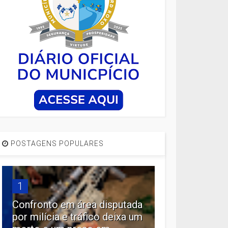
POSTAGENS POPULARES
1
Confronto em área disputada
por milícia e tráfico deixa um