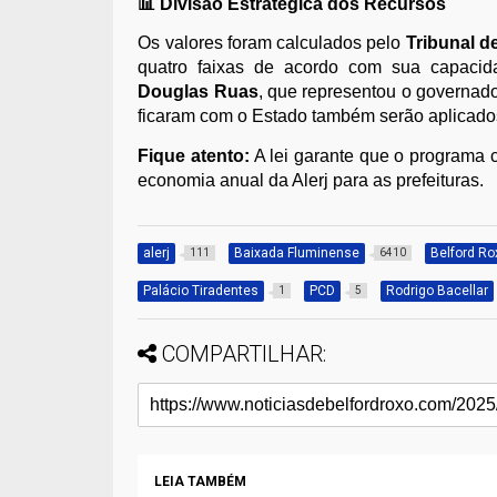
📊 Divisão Estratégica dos Recursos
Os valores foram calculados pelo
Tribunal d
quatro faixas de acordo com sua capacida
Douglas Ruas
, que representou o governad
ficaram com o Estado também serão aplicados
Fique atento:
A lei garante que o programa
economia anual da Alerj para as prefeituras.
alerj
Baixada Fluminense
Belford Ro
111
6410
Palácio Tiradentes
PCD
Rodrigo Bacellar
1
5
COMPARTILHAR:
LEIA TAMBÉM