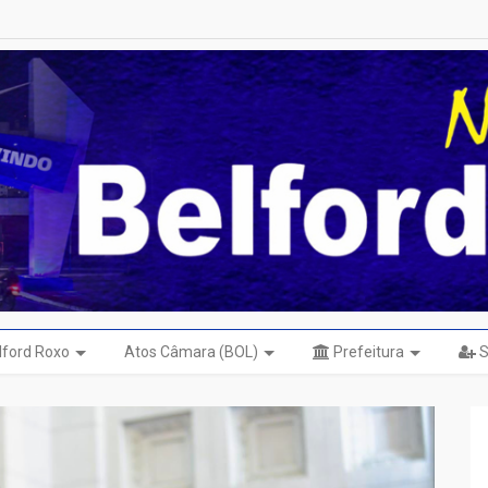
elford Roxo
Atos Câmara (BOL)
Prefeitura
S