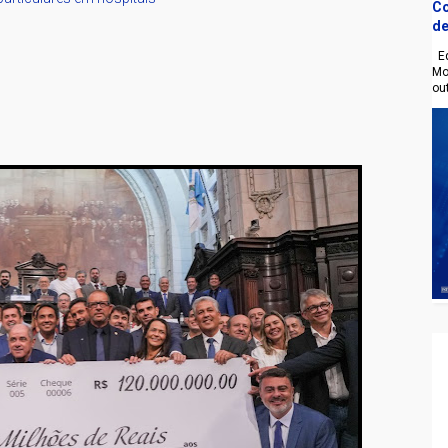
Co
de
Eq
Mo
ou