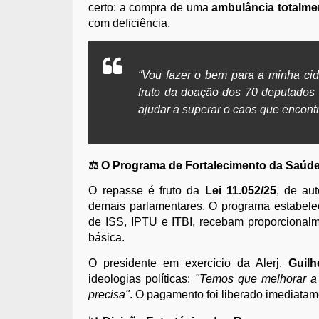
certo: a compra de uma
ambulância totalme
com deficiência.
“Vou fazer o bem para a minha cid
fruto da doação dos 70 deputados 
ajudar a superar o caos que encontr
⚖️ O Programa de Fortalecimento da Saúd
O repasse é fruto da
Lei 11.052/25
, de au
demais parlamentares. O programa estabele
de ISS, IPTU e ITBI, recebam proporcionalm
básica.
O presidente em exercício da Alerj,
Guilh
ideologias políticas:
"Temos que melhorar a 
precisa"
. O pagamento foi liberado imediatam