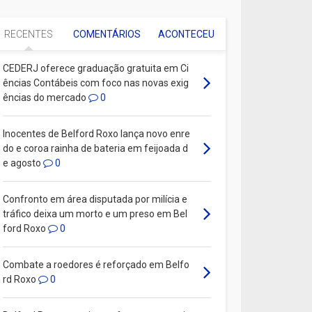
RECENTES
COMENTÁRIOS
ACONTECEU
CEDERJ oferece graduação gratuita em Ci
ências Contábeis com foco nas novas exig
ências do mercado
0
Inocentes de Belford Roxo lança novo enre
do e coroa rainha de bateria em feijoada d
e agosto
0
Confronto em área disputada por milícia e
tráfico deixa um morto e um preso em Bel
ford Roxo
0
Combate a roedores é reforçado em Belfo
rd Roxo
0