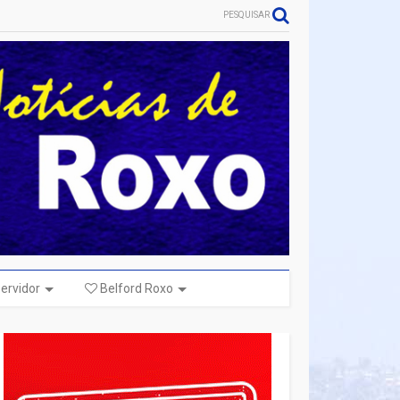
PESQUISAR
ervidor
Belford Roxo