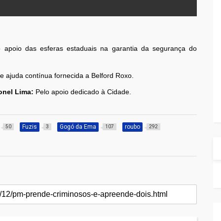
o apoio das esferas estaduais na garantia da segurança do
 e ajuda contínua fornecida a Belford Roxo.
onel Lima:
Pelo apoio dedicado à Cidade.
Fuzis
Gogó da Ema
roubo
50
3
107
292