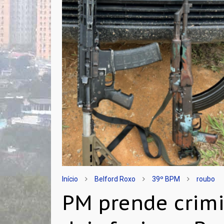
Início
Belford Roxo
39º BPM
roubo
PM prende crim