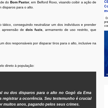
CE
ade do
Bom Pastor
, em Belford Roxo, visando coibir a ação de
Co
 disparos para o alto.
m
En
pr
co tático, conseguindo neutralizar um dos indivíduos e prender
co
i a apreensão de
dois fuzis
, armamento de uso restrito, que
 dos responsáveis por disparar tiros para o alto, inclusive na
elo direto à população:
nal ou dos disparos para o alto no Gogó da Ema
a registrar a ocorrência. Seu testemunho é crucial
or muitos anos, pagando pelos seus crimes.