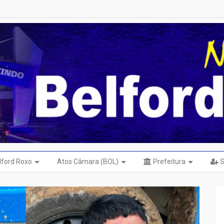
elford Roxo
Atos Câmara (BOL)
Prefeitura
S