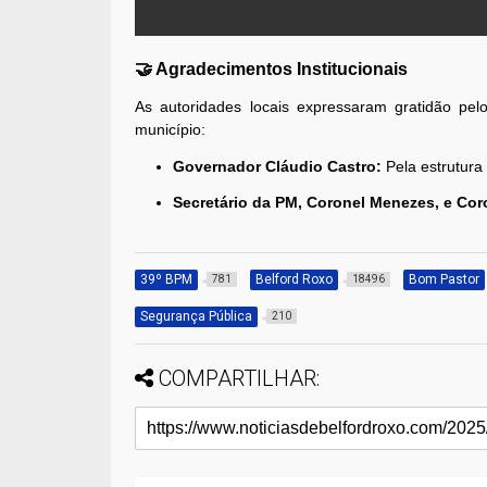
🤝 Agradecimentos Institucionais
As autoridades locais expressaram gratidão pel
município:
Governador Cláudio Castro:
Pela estrutura
Secretário da PM, Coronel Menezes, e Cor
39º BPM
Belford Roxo
Bom Pastor
781
18496
Segurança Pública
210
COMPARTILHAR: