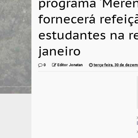
programa ‘Meren
fornecerá refeiç
estudantes na r
janeiro
0
Editor Jonatan
terça-feira, 30 de deze