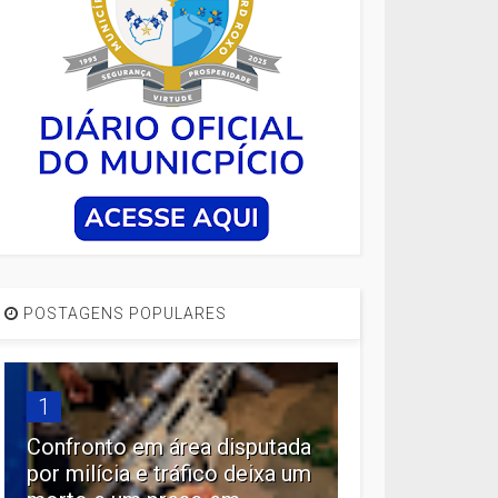
POSTAGENS POPULARES
1
Confronto em área disputada
por milícia e tráfico deixa um