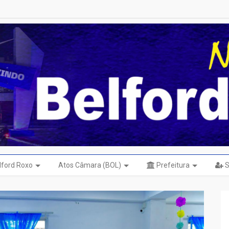
elford Roxo
Atos Câmara (BOL)
Prefeitura
S