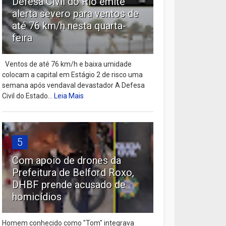
Defesa Civil do Rio emite
alerta severo para ventos de
até 76 km/h nesta quarta-
feira
Ventos de até 76 km/h e baixa umidade
colocam a capital em Estágio 2 de risco uma
semana após vendaval devastador A Defesa
Civil do Estado...
Leia Mais
5
Com apoio de drones da
Prefeitura de Belford Roxo,
DHBF prende acusado de
homicídios
Homem conhecido como "Tom" integrava