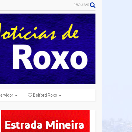
PESQUISAR
ervidor
Belford Roxo