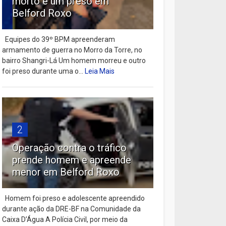
morto e um preso em
Belford Roxo
Equipes do 39º BPM apreenderam
armamento de guerra no Morro da Torre, no
bairro Shangri-Lá Um homem morreu e outro
foi preso durante uma o...
Leia Mais
2
Operação contra o tráfico
prende homem e apreende
menor em Belford Roxo
Homem foi preso e adolescente apreendido
durante ação da DRE-BF na Comunidade da
Caixa D’Água A Polícia Civil, por meio da