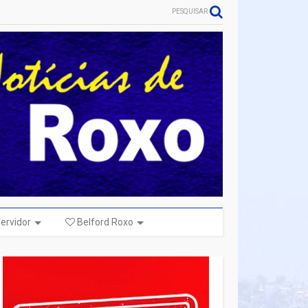
PESQUISAR
ervidor
Belford Roxo