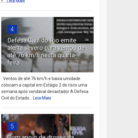
f...
Leia Mais
4
Defesa Civil do Rio emite
alerta severo para ventos de
até 76 km/h nesta quarta-
feira
Ventos de até 76 km/h e baixa umidade
colocam a capital em Estágio 2 de risco uma
semana após vendaval devastador A Defesa
Civil do Estado...
Leia Mais
5
Com apoio de drones da