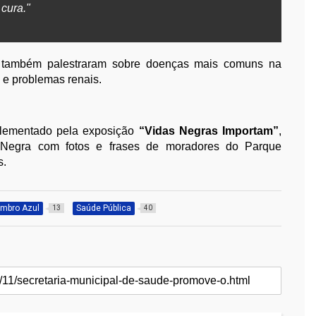
cura."
e também palestraram sobre doenças mais comuns na
 e problemas renais.
plementado pela exposição
“Vidas Negras Importam”
,
Negra com fotos e frases de moradores do Parque
s.
mbro Azul
Saúde Pública
13
40