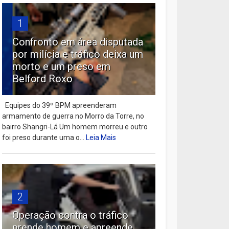
1
Confronto em área disputada
por milícia e tráfico deixa um
morto e um preso em
Belford Roxo
Equipes do 39º BPM apreenderam
armamento de guerra no Morro da Torre, no
bairro Shangri-Lá Um homem morreu e outro
foi preso durante uma o...
Leia Mais
2
Operação contra o tráfico
prende homem e apreende