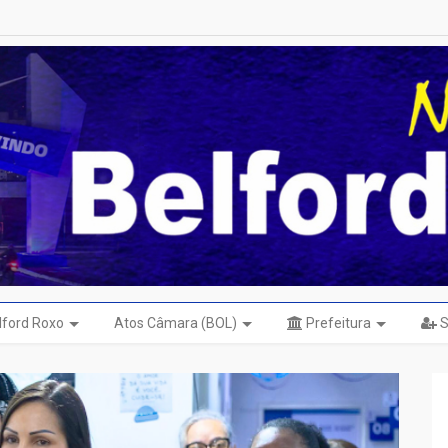
elford Roxo
Atos Câmara (BOL)
Prefeitura
S