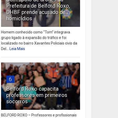
Prefeitura de Belford Roxo,
DHBF prende acusado de
homicídios
Homem conhecido como "Tom" integrava
grupo ligado à expansão do tráfico e foi
localizado no bairro Xavantes Policiais civis da
Del...
Leia Mais
6
Belford Roxo capacita
professores em primeiros
socorros
BELFORD ROXO – Professores e profissionais