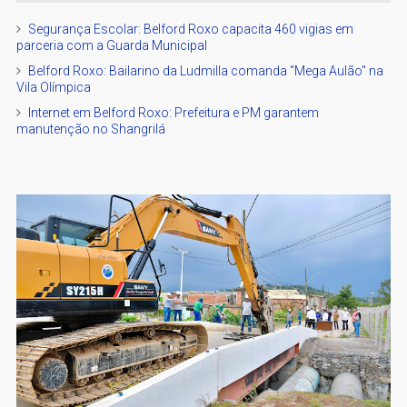
Segurança Escolar: Belford Roxo capacita 460 vigias em
parceria com a Guarda Municipal
Belford Roxo: Bailarino da Ludmilla comanda "Mega Aulão" na
Vila Olímpica
Internet em Belford Roxo: Prefeitura e PM garantem
manutenção no Shangrilá