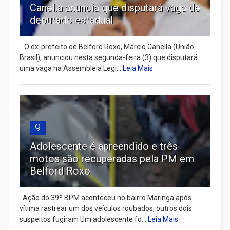
Canella anuncia que disputará vaga de
deputado estadual
​ O ex-prefeito de Belford Roxo, Márcio Canella (União
Brasil), anunciou nesta segunda-feira (3) que disputará
uma vaga na Assembleia Legi...
Leia Mais
9
Adolescente é apreendido e três
motos são recuperadas pela PM em
Belford Roxo
Ação do 39º BPM aconteceu no bairro Maringá após
vítima rastrear um dos veículos roubados; outros dois
suspeitos fugiram Um adolescente fo...
Leia Mais