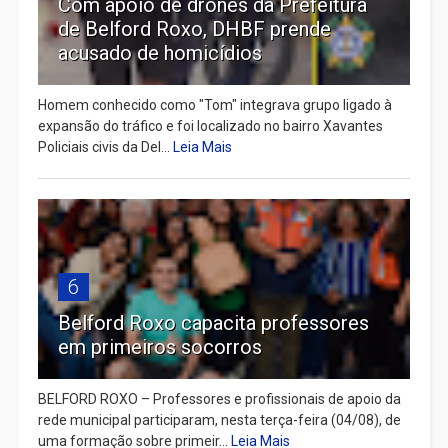
Com apoio de drones da Prefeitura
de Belford Roxo, DHBF prende
acusado de homicídios
Homem conhecido como "Tom" integrava grupo ligado à
expansão do tráfico e foi localizado no bairro Xavantes
Policiais civis da Del...
Leia Mais
6
Belford Roxo capacita professores
em primeiros socorros
BELFORD ROXO – Professores e profissionais de apoio da
rede municipal participaram, nesta terça-feira (04/08), de
uma formação sobre primeir...
Leia Mais