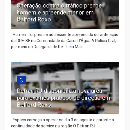
Operação contra o tráfico prende
homem e apreende menor em
Belford Roxo
Homem foi preso e adolescente apreendido durante ação
da DRE-BF na Comunidade da Caixa D’Água A Polícia Civil,
por meio da Delegacia de Re...
Leia Mais
3
Detran RJ disponibiliza nova área
para exames práticos de direção em
Belford Roxo
Espaço começa a operar no dia 3 de agosto e garante a
continuidade do serviço na região O Detran RJ