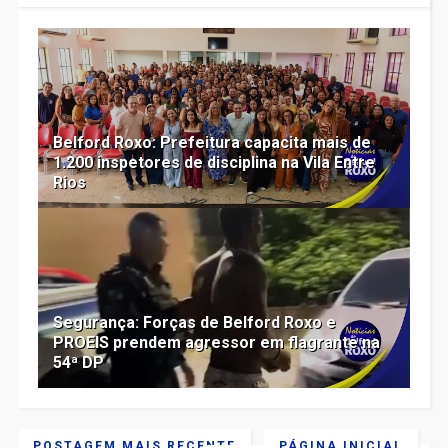
Belford Roxo: Prefeitura capacita mais de
1.200 inspetores de disciplina na Vila Entre
Rios
Segurança: Forças de Belford Roxo e
PROEIS prendem agressor em flagrante na
54ª DP
POSTAGEM MAIS RECENTE
PÁGINA INICIAL