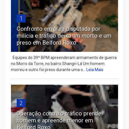
1
Confronto em área disputada por
milícia e tráfico deixa um morto e um
preso em Belford Roxo
Equipes do 39º BPM apreenderam armamento de guerra
no Morro da Torre, no bairro Shangri-Lá Um homem
morreu e outro foi preso durante uma o...
Leia Mais
2
Operação contra o tráfico prende
homem e apreende menor em
Belford Roxo