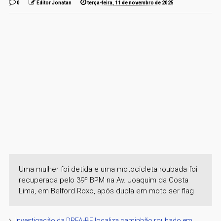
0
Editor Jonatan
terça-feira, 11 de novembro de 2025
Uma mulher foi detida e uma motocicleta roubada foi
recuperada pelo 39º BPM na Av. Joaquim da Costa
Lima, em Belford Roxo, após dupla em moto ser flag
Investigação da DRFA-BF localiza caminhão roubado em