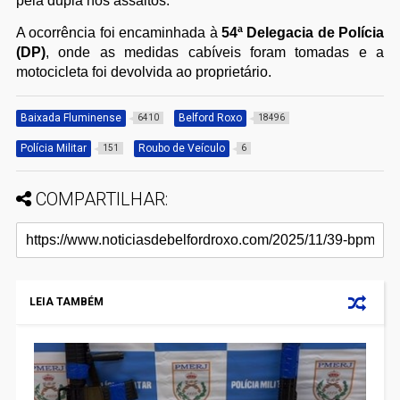
pela dupla nos assaltos.
A ocorrência foi encaminhada à
54ª Delegacia de Polícia
(DP)
, onde as medidas cabíveis foram tomadas e a
motocicleta foi devolvida ao proprietário.
Baixada Fluminense
Belford Roxo
6410
18496
Polícia Militar
Roubo de Veículo
151
6
COMPARTILHAR:
LEIA TAMBÉM