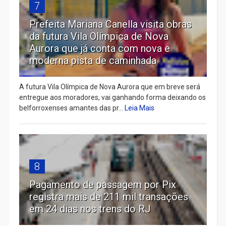
7
Prefeita Mariana Canella visita obras
da futura Vila Olímpica de Nova
Aurora que já conta com nova e
moderna pista de caminhada
A futura Vila Olímpica de Nova Aurora que em breve será
entregue aos moradores, vai ganhando forma deixando os
belforroxenses amantes das pr...
Leia Mais
8
Pagamento de passagem por Pix
registra mais de 211 mil transações
em 24 dias nos trens do RJ