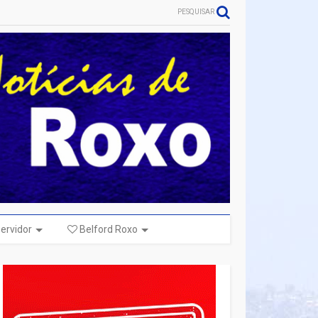
PESQUISAR
ervidor
Belford Roxo