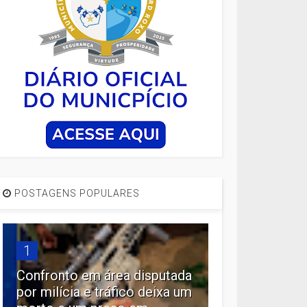
POSTAGENS POPULARES
1
Confronto em área disputada
por milícia e tráfico deixa um