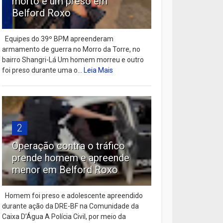
morto e um preso em
Belford Roxo
Equipes do 39º BPM apreenderam
armamento de guerra no Morro da Torre, no
bairro Shangri-Lá Um homem morreu e outro
foi preso durante uma o...
Leia Mais
2
Operação contra o tráfico
prende homem e apreende
menor em Belford Roxo
Homem foi preso e adolescente apreendido
durante ação da DRE-BF na Comunidade da
Caixa D’Água A Polícia Civil, por meio da