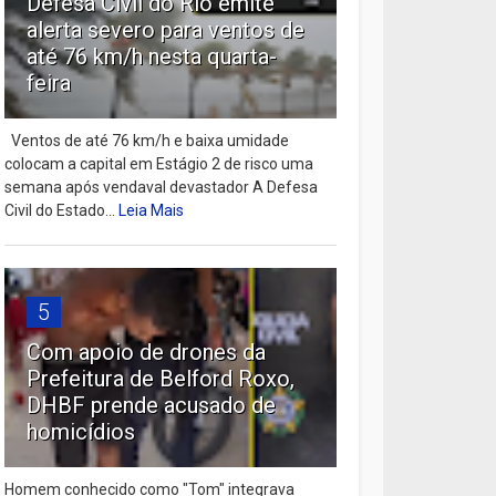
Defesa Civil do Rio emite
alerta severo para ventos de
até 76 km/h nesta quarta-
feira
Ventos de até 76 km/h e baixa umidade
colocam a capital em Estágio 2 de risco uma
semana após vendaval devastador A Defesa
Civil do Estado...
Leia Mais
5
Com apoio de drones da
Prefeitura de Belford Roxo,
DHBF prende acusado de
homicídios
Homem conhecido como "Tom" integrava