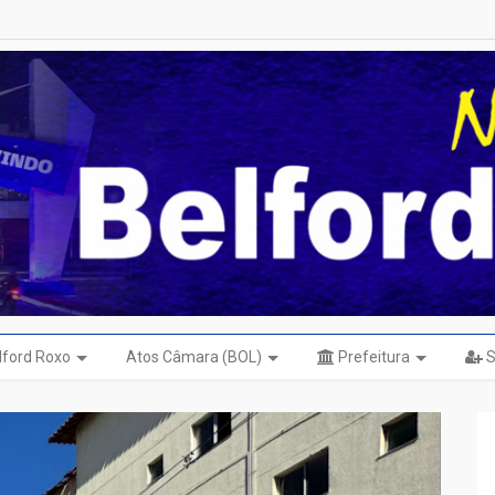
elford Roxo
Atos Câmara (BOL)
Prefeitura
S