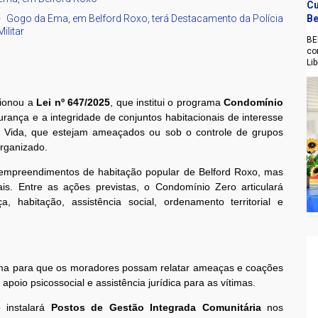
Cu
Gogo da Ema, em Belford Roxo, terá Destacamento da Polícia
Be
Militar
BE
co
Li
cionou a
Lei nº 647/2025
, que institui o programa
Condomínio
gurança e a integridade de conjuntos habitacionais de interesse
 Vida, que estejam ameaçados ou sob o controle de grupos
organizado.
empreendimentos de habitação popular de Belford Roxo, mas
is. Entre as ações previstas, o Condomínio Zero articulará
, habitação, assistência social, ordenamento territorial e
nima para que os moradores possam relatar ameaças e coações
poio psicossocial e assistência jurídica para as vítimas.
 instalará
Postos de Gestão Integrada Comunitária
nos