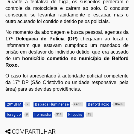
Durante a tentativa de fuga, os suspeitos perderam o
controle da motocicleta e caíram ao solo. O condutor
conseguiu se levantar rapidamente e escapar, mas o
outro acusado foi contido e detido pelos policiais.
No momento da abordagem e busca pessoal, agentes da
17ª Delegacia de Polícia (DP)
chegaram ao local e
informaram que estavam cumprindo um mandado de
prisão em desfavor do indivíduo detido, que era acusado
de um
homicídio cometido no município de Belford
Roxo
.
O caso foi apresentado à autoridade policial competente
da 17ª DP (São Cristóvão ou unidade responsável pela
área) para as devidas providências.
20º BPM
Baixada Fluminense
Belford Roxo
2
6413
18499
foragido
homicídio
Nilópolis
9
314
13
COMPARTILHAR: