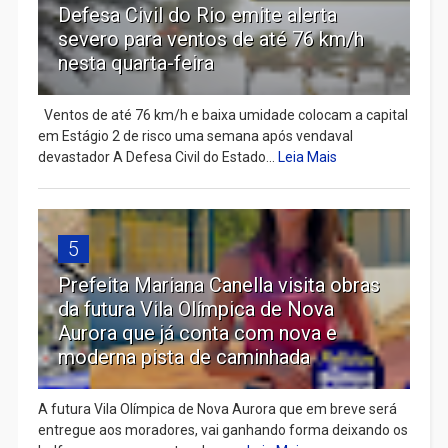
Defesa Civil do Rio emite alerta
severo para ventos de até 76 km/h
nesta quarta-feira
Ventos de até 76 km/h e baixa umidade colocam a capital
em Estágio 2 de risco uma semana após vendaval
devastador A Defesa Civil do Estado...
Leia Mais
5
Prefeita Mariana Canella visita obras
da futura Vila Olímpica de Nova
Aurora que já conta com nova e
moderna pista de caminhada
A futura Vila Olímpica de Nova Aurora que em breve será
entregue aos moradores, vai ganhando forma deixando os