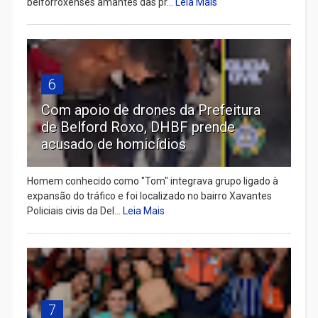
belforroxenses amantes das pr...
Leia Mais
6
Com apoio de drones da Prefeitura
de Belford Roxo, DHBF prende
acusado de homicídios
Homem conhecido como "Tom" integrava grupo ligado à
expansão do tráfico e foi localizado no bairro Xavantes
Policiais civis da Del...
Leia Mais
7