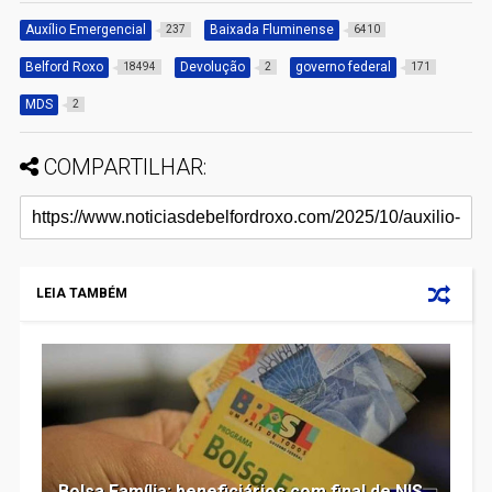
Auxílio Emergencial
Baixada Fluminense
237
6410
Belford Roxo
Devolução
governo federal
18494
2
171
MDS
2
COMPARTILHAR:
LEIA TAMBÉM
Bolsa Família: beneficiários com final de NIS