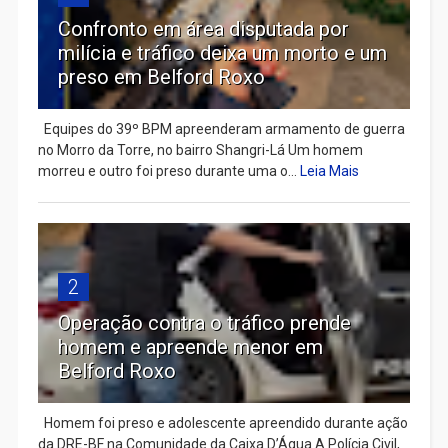
Confronto em área disputada por
milícia e tráfico deixa um morto e um
preso em Belford Roxo
Equipes do 39º BPM apreenderam armamento de guerra
no Morro da Torre, no bairro Shangri-Lá Um homem
morreu e outro foi preso durante uma o...
Leia Mais
2
Operação contra o tráfico prende
homem e apreende menor em
Belford Roxo
Homem foi preso e adolescente apreendido durante ação
da DRE-BF na Comunidade da Caixa D’Água A Polícia Civil,