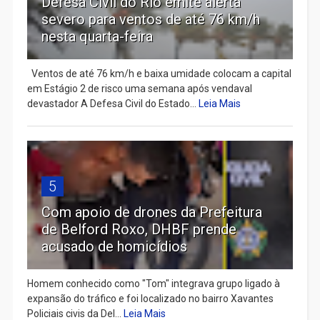
Defesa Civil do Rio emite alerta
severo para ventos de até 76 km/h
nesta quarta-feira
Ventos de até 76 km/h e baixa umidade colocam a capital
em Estágio 2 de risco uma semana após vendaval
devastador A Defesa Civil do Estado...
Leia Mais
5
Com apoio de drones da Prefeitura
de Belford Roxo, DHBF prende
acusado de homicídios
Homem conhecido como "Tom" integrava grupo ligado à
expansão do tráfico e foi localizado no bairro Xavantes
Policiais civis da Del...
Leia Mais