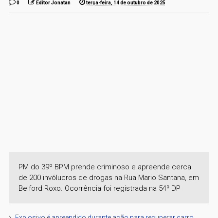
0
Editor Jonatan
terça-feira, 14 de outubro de 2025
PM do 39º BPM prende criminoso e apreende cerca
de 200 invólucros de drogas na Rua Mario Santana, em
Belford Roxo. Ocorrência foi registrada na 54ª DP
Explosivo é apreendido durante ação para recuperar carro