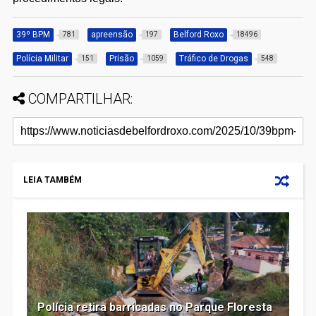
39º BPM
apreensão
Belford Roxo
781
197
18496
Polícia Militar
Prisão
Tráfico de Drogas
151
1059
548
COMPARTILHAR:
LEIA TAMBÉM
Polícia retira barricadas no Parque Floresta