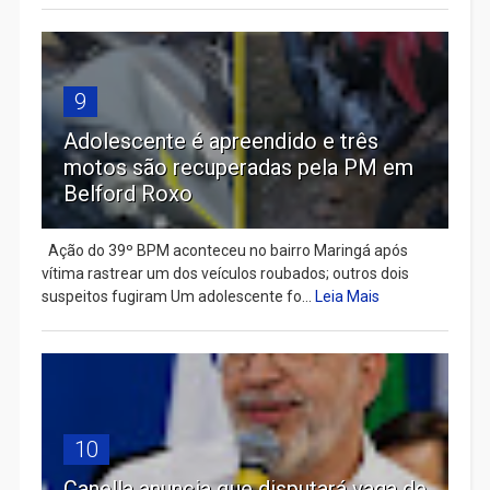
9
Adolescente é apreendido e três
motos são recuperadas pela PM em
Belford Roxo
Ação do 39º BPM aconteceu no bairro Maringá após
vítima rastrear um dos veículos roubados; outros dois
suspeitos fugiram Um adolescente fo...
Leia Mais
10
Canella anuncia que disputará vaga de