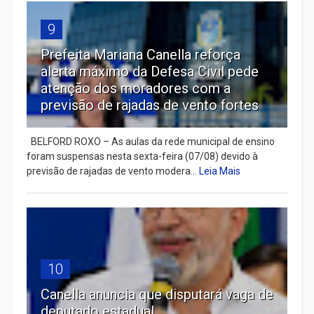
9
Prefeita Mariana Canella reforça
alerta máximo da Defesa Civil pede
atenção dos moradores com a
previsão de rajadas de vento fortes
BELFORD ROXO – As aulas da rede municipal de ensino
foram suspensas nesta sexta-feira (07/08) devido à
previsão de rajadas de vento modera...
Leia Mais
10
Canella anuncia que disputará vaga de
deputado estadual