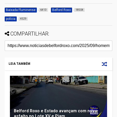
Baixada Fluminense
Belford Roxo
6413
18504
polícia
4529
COMPARTILHAR:
LEIA TAMBÉM
Belford Roxo e Estado avançam com novo
asfalto no Lote XV e Piam