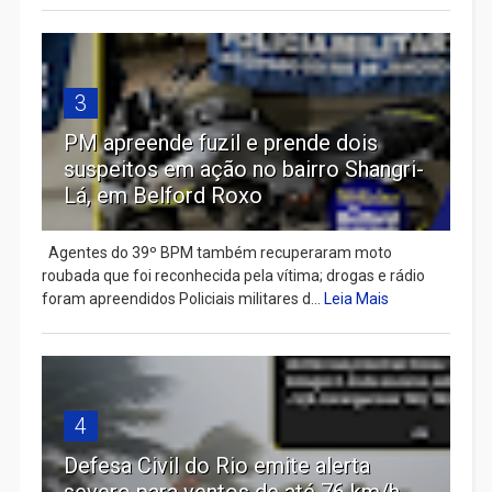
3
PM apreende fuzil e prende dois
suspeitos em ação no bairro Shangri-
Lá, em Belford Roxo
Agentes do 39º BPM também recuperaram moto
roubada que foi reconhecida pela vítima; drogas e rádio
foram apreendidos Policiais militares d...
Leia Mais
4
Defesa Civil do Rio emite alerta
severo para ventos de até 76 km/h