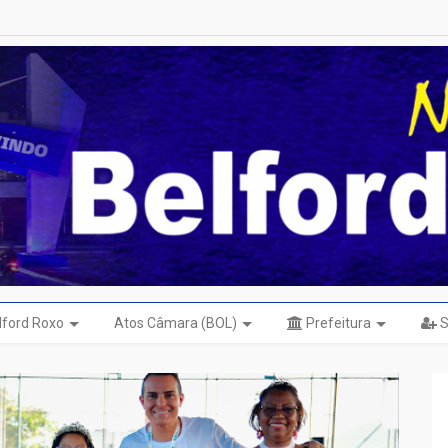
elford Roxo
Atos Câmara (BOL)
Prefeitura
S