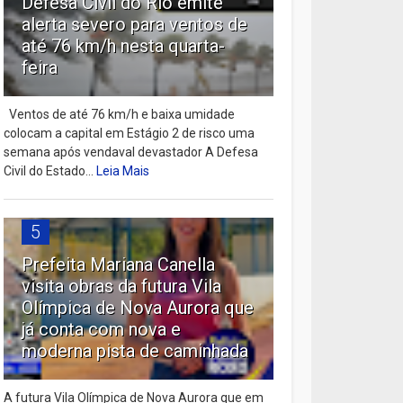
Defesa Civil do Rio emite
alerta severo para ventos de
até 76 km/h nesta quarta-
feira
Ventos de até 76 km/h e baixa umidade
colocam a capital em Estágio 2 de risco uma
semana após vendaval devastador A Defesa
Civil do Estado...
Leia Mais
5
Prefeita Mariana Canella
visita obras da futura Vila
Olímpica de Nova Aurora que
já conta com nova e
moderna pista de caminhada
A futura Vila Olímpica de Nova Aurora que em