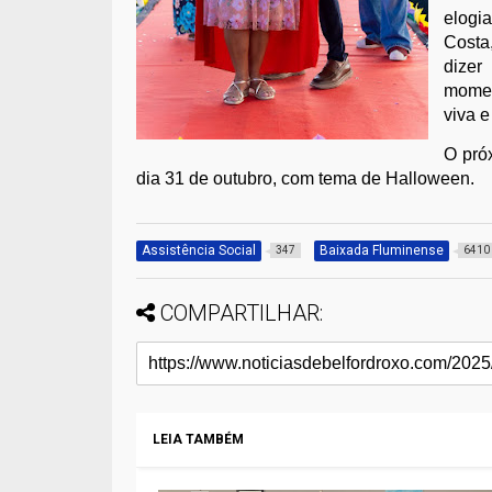
elogi
Costa
dizer
momen
viva e
O pró
dia 31 de outubro, com tema de Halloween.
Assistência Social
Baixada Fluminense
347
6410
COMPARTILHAR:
LEIA TAMBÉM