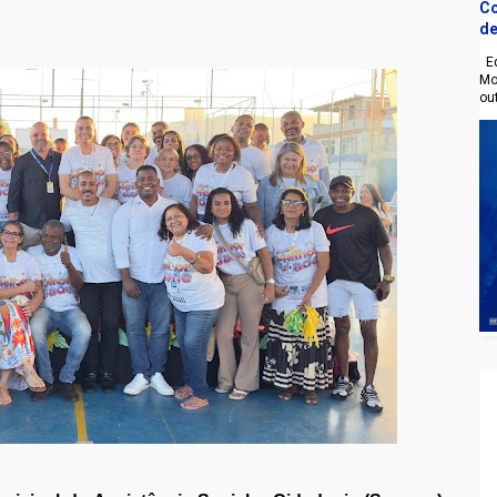
Co
de
Eq
Mo
ou