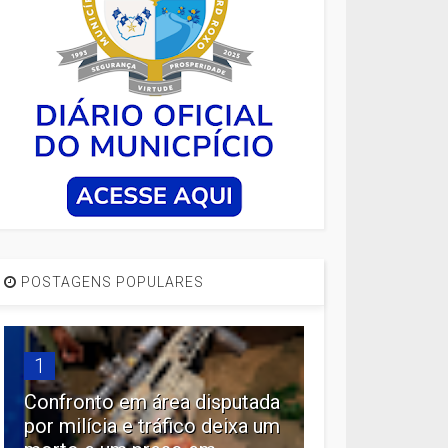
POSTAGENS POPULARES
1
Confronto em área disputada
por milícia e tráfico deixa um