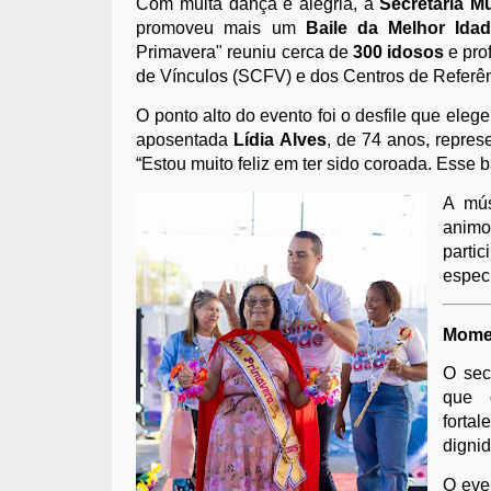
Com muita dança e alegria, a
Secretaria M
promoveu mais um
Baile da Melhor Ida
Primavera" reuniu cerca de
300 idosos
e pro
de Vínculos (SCFV) e dos Centros de Referênc
O ponto alto do evento foi o desfile que eleg
aposentada
Lídia Alves
, de 74 anos, repre
“Estou muito feliz em ter sido coroada. Esse 
A mús
animo
parti
especi
Momen
O sec
que 
forta
digni
O even