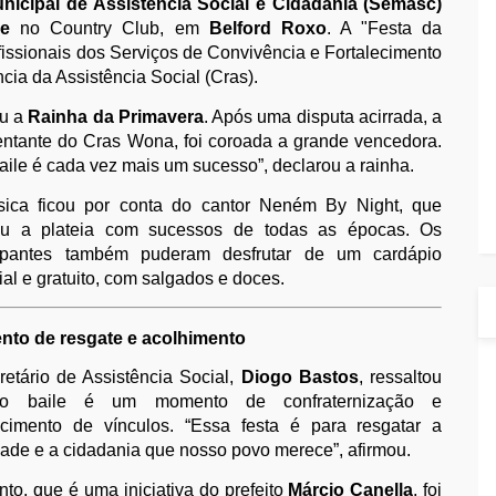
unicipal de Assistência Social e Cidadania (Semasc)
de
no Country Club, em
Belford Roxo
. A "Festa da
fissionais dos Serviços de Convivência e Fortalecimento
ia da Assistência Social (Cras).
eu a
Rainha da Primavera
. Após uma disputa acirrada, a
sentante do Cras Wona, foi coroada a grande vencedora.
baile é cada vez mais um sucesso”, declarou a rainha.
ica ficou por conta do cantor Neném By Night, que
u a plateia com sucessos de todas as épocas. Os
cipantes também puderam desfrutar de um cardápio
al e gratuito, com salgados e doces.
to de resgate e acolhimento
retário de Assistência Social,
Diogo Bastos
, ressaltou
o baile é um momento de confraternização e
lecimento de vínculos. “Essa festa é para resgatar a
dade e a cidadania que nosso povo merece”, afirmou.
to, que é uma iniciativa do prefeito
Márcio Canella
, foi