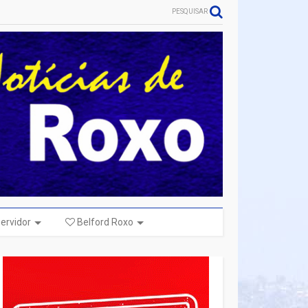
PESQUISAR
ervidor
Belford Roxo