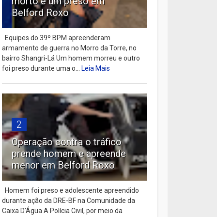
morto e um preso em
Belford Roxo
Equipes do 39º BPM apreenderam
armamento de guerra no Morro da Torre, no
bairro Shangri-Lá Um homem morreu e outro
foi preso durante uma o...
Leia Mais
2
Operação contra o tráfico
prende homem e apreende
menor em Belford Roxo
Homem foi preso e adolescente apreendido
durante ação da DRE-BF na Comunidade da
Caixa D’Água A Polícia Civil, por meio da