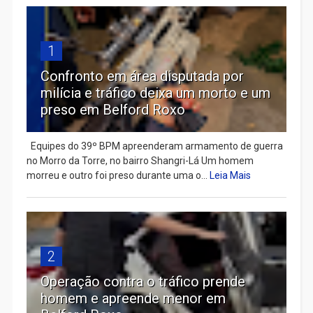
1
Confronto em área disputada por
milícia e tráfico deixa um morto e um
preso em Belford Roxo
Equipes do 39º BPM apreenderam armamento de guerra
no Morro da Torre, no bairro Shangri-Lá Um homem
morreu e outro foi preso durante uma o...
Leia Mais
2
Operação contra o tráfico prende
homem e apreende menor em