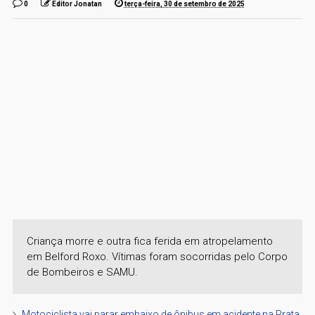
0
Editor Jonatan
terça-feira, 30 de setembro de 2025
Criança morre e outra fica ferida em atropelamento
em Belford Roxo. Vítimas foram socorridas pelo Corpo
de Bombeiros e SAMU.
Motociclista vai parar embaixo de ônibus em acidente na Prata