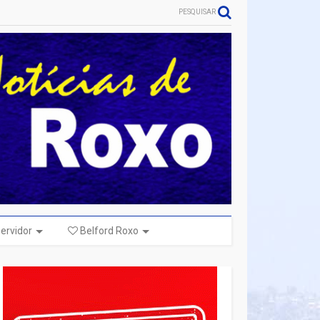
PESQUISAR
ervidor
Belford Roxo