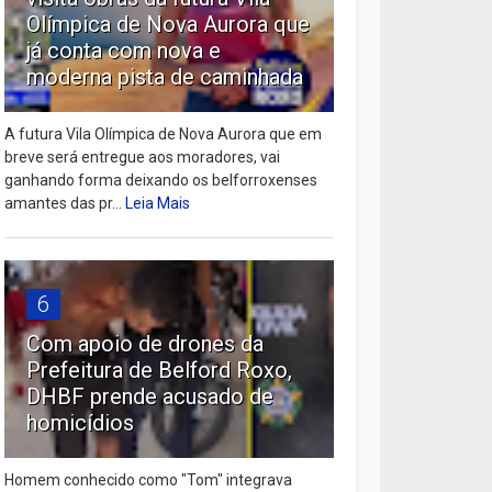
Olímpica de Nova Aurora que
já conta com nova e
moderna pista de caminhada
A futura Vila Olímpica de Nova Aurora que em
breve será entregue aos moradores, vai
ganhando forma deixando os belforroxenses
amantes das pr...
Leia Mais
6
Com apoio de drones da
Prefeitura de Belford Roxo,
DHBF prende acusado de
homicídios
Homem conhecido como "Tom" integrava