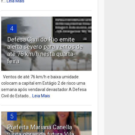
f...
Leia Mais
4
Defesa Civil do Rio emite
alerta severo para ventos de
até 76 km/h nesta quarta-
feira
Ventos de até 76 km/h e baixa umidade
colocam a capital em Estágio 2 de risco uma
semana após vendaval devastador A Defesa
Civil do Estado...
Leia Mais
5
Prefeita Mariana Canella
visita obras da futura Vila