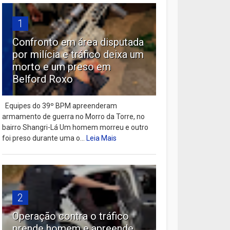
1
Confronto em área disputada
por milícia e tráfico deixa um
morto e um preso em
Belford Roxo
Equipes do 39º BPM apreenderam
armamento de guerra no Morro da Torre, no
bairro Shangri-Lá Um homem morreu e outro
foi preso durante uma o...
Leia Mais
2
Operação contra o tráfico
prende homem e apreende