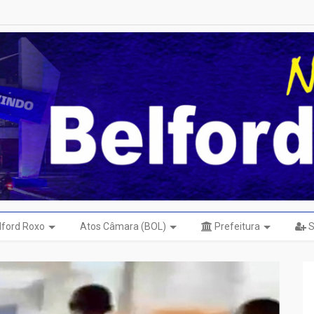
elford Roxo
Atos Câmara (BOL)
Prefeitura
S