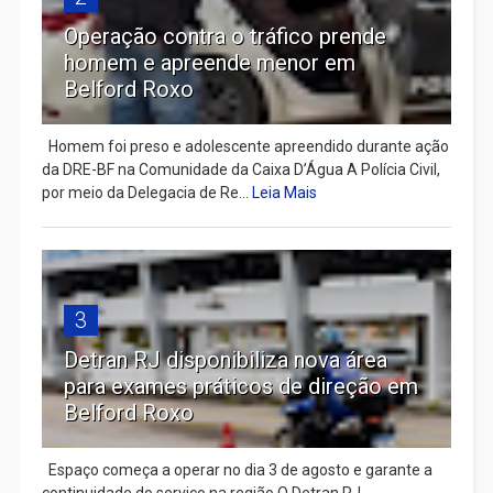
Operação contra o tráfico prende
homem e apreende menor em
Belford Roxo
Homem foi preso e adolescente apreendido durante ação
da DRE-BF na Comunidade da Caixa D’Água A Polícia Civil,
por meio da Delegacia de Re...
Leia Mais
3
Detran RJ disponibiliza nova área
para exames práticos de direção em
Belford Roxo
Espaço começa a operar no dia 3 de agosto e garante a
continuidade do serviço na região O Detran RJ