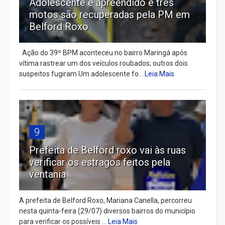
Adolescente é apreendido e três
motos são recuperadas pela PM em
Belford Roxo
Ação do 39º BPM aconteceu no bairro Maringá após
vítima rastrear um dos veículos roubados; outros dois
suspeitos fugiram Um adolescente fo...
Leia Mais
9
Prefeita de Belford roxo vai às ruas
verificar os estragos feitos pela
ventania
A prefeita de Belford Roxo, Mariana Canella, percorreu
nesta quinta-feira (29/07) diversos bairros do município
para verificar os possíveis ...
Leia Mais