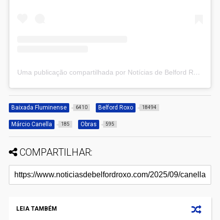
Uma publicação compartilhada por Notícias de Belford Roxo (@noticiasbelfordroxo)
Baixada Fluminense
Belford Roxo
6410
18494
Márcio Canella
Obras
185
595
COMPARTILHAR:
LEIA TAMBÉM