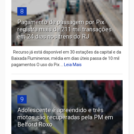
8
Pagamento de passagem por Pix
registra mais de 211 mil transações
em 24 dias nos trens do RJ
Recurso já está disponível em 30 estações da capital e da
Baixada Fluminense; média em dias úteis passa de 10 mil
pagamentos O uso do Pix ...
Leia Mais
9
Adolescente é apreendido e três
motos são recuperadas pela PM em
Belford Roxo