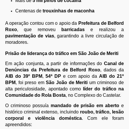
Mais de
5 mil pinos de cocaína
Centenas de
trouxinhas de maconha
A operação contou com o apoio da
Prefeitura de Belford
Roxo
, que removeu
barricadas
e realizou a
pavimentação de vias
, garantindo a livre circulação de
moradores.
Prisão de liderança do tráfico em São João de Meriti
Em ação conjunta, a partir de informações do
Canal de
Denúncias da Prefeitura de Belford Roxo
, dados da
AIB do 39º BPM
,
54ª DP
e com apoio da
AIB do 21º
BPM
, foi preso em
São João de Meriti
um criminoso de
alta periculosidade, apontado como
líder do tráfico na
Comunidade do Rola Bosta
, no Complexo do Castelar.
O criminoso possuía
mandado de prisão em aberto
e
histórico criminal extenso, incluindo
roubo, tráfico, lesão
corporal e violência doméstica
. Com ele foram
apreendidos: