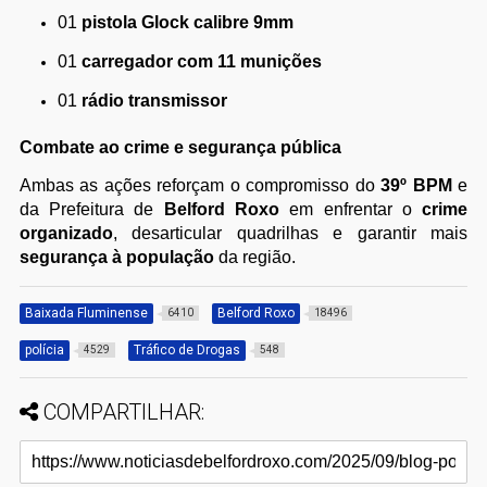
01
pistola Glock calibre 9mm
01
carregador com 11 munições
01
rádio transmissor
Combate ao crime e segurança pública
Ambas as ações reforçam o compromisso do
39º BPM
e
da Prefeitura de
Belford Roxo
em enfrentar o
crime
organizado
, desarticular quadrilhas e garantir mais
segurança à população
da região.
Baixada Fluminense
Belford Roxo
6410
18496
polícia
Tráfico de Drogas
4529
548
COMPARTILHAR: