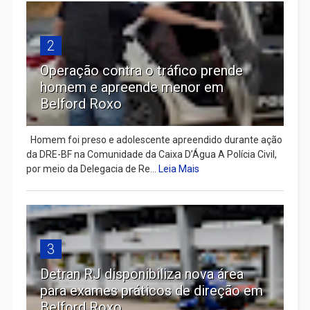
2
Operação contra o tráfico prende
homem e apreende menor em
Belford Roxo
Homem foi preso e adolescente apreendido durante ação
da DRE-BF na Comunidade da Caixa D’Água A Polícia Civil,
por meio da Delegacia de Re...
Leia Mais
3
Detran RJ disponibiliza nova área
para exames práticos de direção em
Belford Roxo