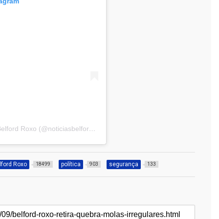
tagram
Uma publicação compartilhada por Notícias de Belford Roxo (@noticiasbelfordroxo)
lford Roxo
política
segurança
18499
903
133