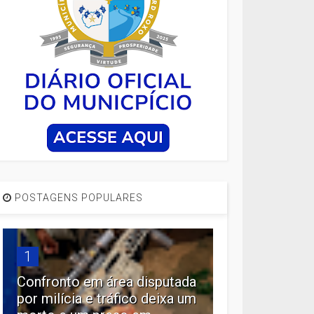
POSTAGENS POPULARES
1
Confronto em área disputada
por milícia e tráfico deixa um