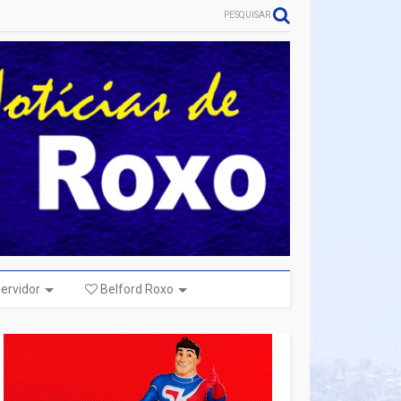
PESQUISAR
ervidor
Belford Roxo