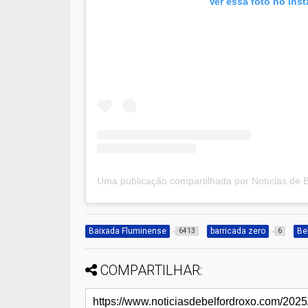
Ver essa foto no Ins
Baixada Fluminense
barricada zero
Be
6413
6
COMPARTILHAR: