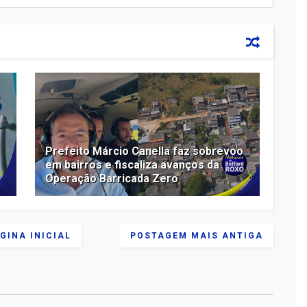
Prefeito Márcio Canella faz sobrevoo
em bairros e fiscaliza avanços da
Operação Barricada Zero
GINA INICIAL
POSTAGEM MAIS ANTIGA