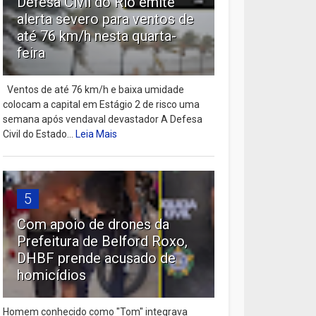
Defesa Civil do Rio emite
alerta severo para ventos de
até 76 km/h nesta quarta-
feira
Ventos de até 76 km/h e baixa umidade
colocam a capital em Estágio 2 de risco uma
semana após vendaval devastador A Defesa
Civil do Estado...
Leia Mais
5
Com apoio de drones da
Prefeitura de Belford Roxo,
DHBF prende acusado de
homicídios
Homem conhecido como "Tom" integrava