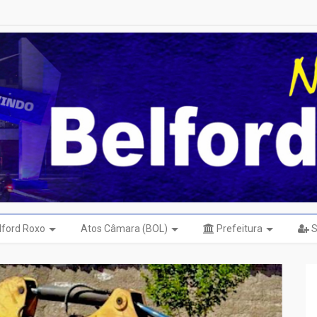
elford Roxo
Atos Câmara (BOL)
Prefeitura
S