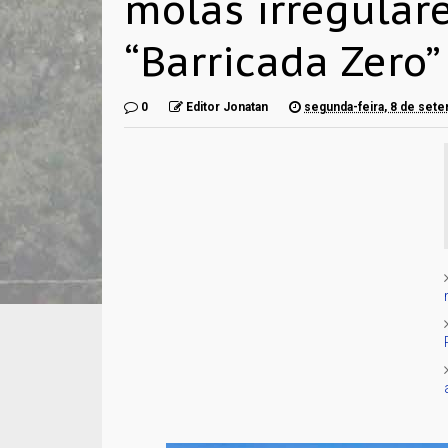
molas irregular
“Barricada Zero”
0
Editor Jonatan
segunda-feira, 8 de set