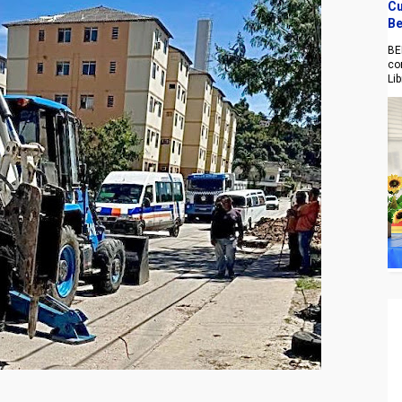
Cu
Be
BE
co
Li