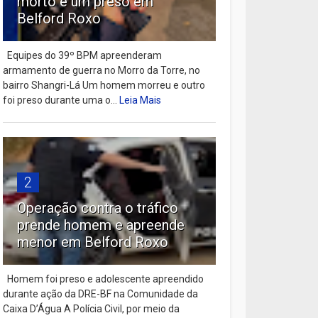
morto e um preso em
Belford Roxo
Equipes do 39º BPM apreenderam
armamento de guerra no Morro da Torre, no
bairro Shangri-Lá Um homem morreu e outro
foi preso durante uma o...
Leia Mais
2
Operação contra o tráfico
prende homem e apreende
menor em Belford Roxo
Homem foi preso e adolescente apreendido
durante ação da DRE-BF na Comunidade da
Caixa D’Água A Polícia Civil, por meio da