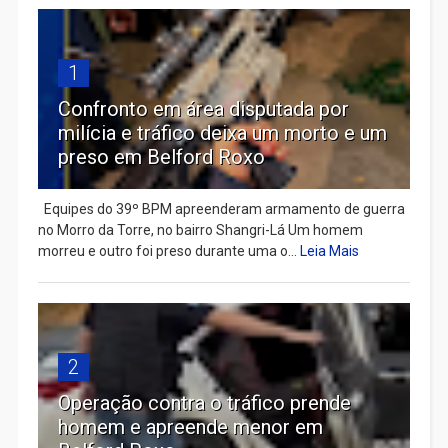
1
Confronto em área disputada por
milícia e tráfico deixa um morto e um
preso em Belford Roxo
Equipes do 39º BPM apreenderam armamento de guerra
no Morro da Torre, no bairro Shangri-Lá Um homem
morreu e outro foi preso durante uma o...
Leia Mais
2
Operação contra o tráfico prende
homem e apreende menor em