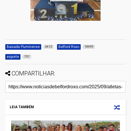
Baixada Fluminense
Belford Roxo
6413
18499
esporte
797
COMPARTILHAR:
LEIA TAMBÉM