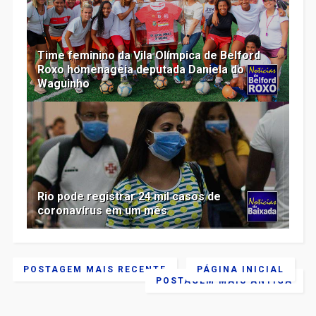
Time feminino da Vila Olímpica de Belford
Roxo homenageia deputada Daniela do
Waguinho
Rio pode registrar 24 mil casos de
coronavírus em um mês
POSTAGEM MAIS RECENTE
PÁGINA INICIAL
POSTAGEM MAIS ANTIGA