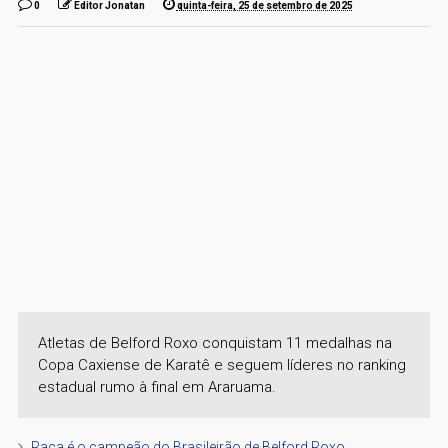
0
Editor Jonatan
quinta-feira, 25 de setembro de 2025
Atletas de Belford Roxo conquistam 11 medalhas na
Copa Caxiense de Karatê e seguem líderes no ranking
estadual rumo à final em Araruama.
Raça é o campeão do Brasileirão de Belford Roxo