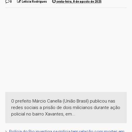
0
Letícia Rodrigues
sexta-feira, 8 de agosto de 2025
O prefeito Márcio Canella (União Brasil) publicou nas
redes sociais a prisão de dois milicianos durante ação
policial no bairro Xavantes, em...
Polícia do Rio investiga se milícia tem relação com mortes em