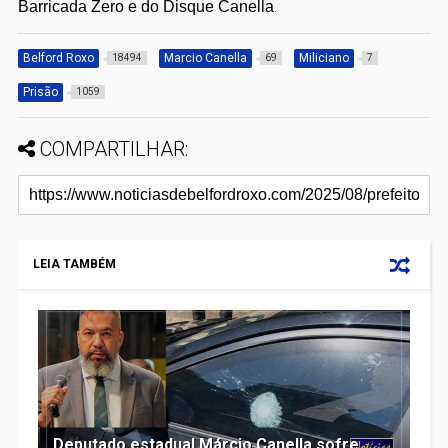
Barricada Zero e do Disque Canella
.
Belford Roxo
Marcio Canella
Miliciano
18494
69
7
Prisão
1059
COMPARTILHAR:
LEIA TAMBÉM
Deputado estadual Márcio Canella sofre