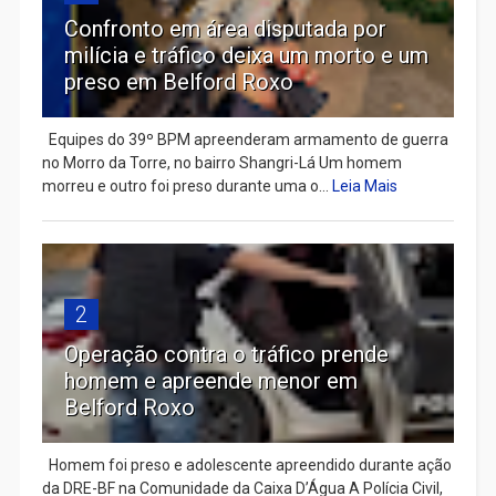
Confronto em área disputada por
milícia e tráfico deixa um morto e um
preso em Belford Roxo
Equipes do 39º BPM apreenderam armamento de guerra
no Morro da Torre, no bairro Shangri-Lá Um homem
morreu e outro foi preso durante uma o...
Leia Mais
2
Operação contra o tráfico prende
homem e apreende menor em
Belford Roxo
Homem foi preso e adolescente apreendido durante ação
da DRE-BF na Comunidade da Caixa D’Água A Polícia Civil,