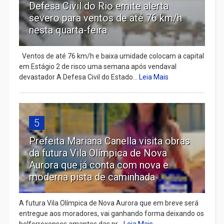
Defesa Civil do Rio emite alerta
severo para ventos de até 76 km/h
nesta quarta-feira
Ventos de até 76 km/h e baixa umidade colocam a capital
em Estágio 2 de risco uma semana após vendaval
devastador A Defesa Civil do Estado...
Leia Mais
5
Prefeita Mariana Canella visita obras
da futura Vila Olímpica de Nova
Aurora que já conta com nova e
moderna pista de caminhada
A futura Vila Olímpica de Nova Aurora que em breve será
entregue aos moradores, vai ganhando forma deixando os
belforroxenses amantes das pr...
Leia Mais