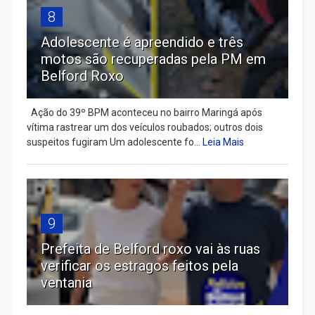
8
Adolescente é apreendido e três
motos são recuperadas pela PM em
Belford Roxo
Ação do 39º BPM aconteceu no bairro Maringá após
vítima rastrear um dos veículos roubados; outros dois
suspeitos fugiram Um adolescente fo...
Leia Mais
9
Prefeita de Belford roxo vai às ruas
verificar os estragos feitos pela
ventania