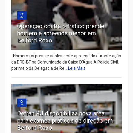
2
Operação contra o tráfico prende
homem e apreende menor em
Belford Roxo
Homem foi preso e adolescente apreendido durante ação
da DRE-BF na Comunidade da Caixa D’Água A Polícia Civil,
por meio da Delegacia de Re...
Leia Mais
3
Detran RJ disponibiliza nova área
para exames práticos de direção em
Belford Roxo