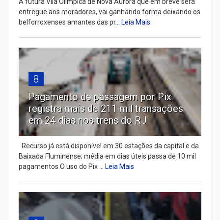
A futura Vila Olímpica de Nova Aurora que em breve será
entregue aos moradores, vai ganhando forma deixando os
belforroxenses amantes das pr...
Leia Mais
8
Pagamento de passagem por Pix
registra mais de 211 mil transações
em 24 dias nos trens do RJ
Recurso já está disponível em 30 estações da capital e da
Baixada Fluminense; média em dias úteis passa de 10 mil
pagamentos O uso do Pix ...
Leia Mais