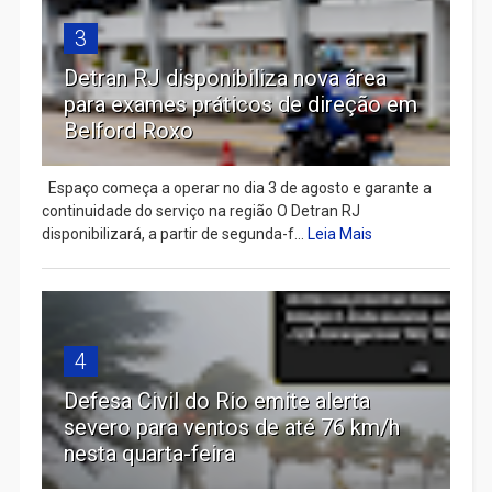
3
Detran RJ disponibiliza nova área
para exames práticos de direção em
Belford Roxo
Espaço começa a operar no dia 3 de agosto e garante a
continuidade do serviço na região O Detran RJ
disponibilizará, a partir de segunda-f...
Leia Mais
4
Defesa Civil do Rio emite alerta
severo para ventos de até 76 km/h
nesta quarta-feira