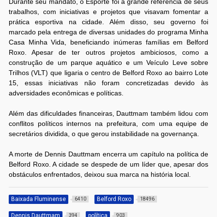
Durante seu mandato, o Esporte foi a grande referência de seus
trabalhos, com iniciativas e projetos que visavam fomentar a
prática esportiva na cidade. Além disso, seu governo foi
marcado pela entrega de diversas unidades do programa Minha
Casa Minha Vida, beneficiando inúmeras famílias em Belford
Roxo. Apesar de ter outros projetos ambiciosos, como a
construção de um parque aquático e um Veículo Leve sobre
Trilhos (VLT) que ligaria o centro de Belford Roxo ao bairro Lote
15, essas iniciativas não foram concretizadas devido às
adversidades econômicas e políticas.
Além das dificuldades financeiras, Dauttmam também lidou com
conflitos políticos internos na prefeitura, com uma equipe de
secretários dividida, o que gerou instabilidade na governança.
A morte de Dennis Dauttmam encerra um capítulo na política de
Belford Roxo. A cidade se despede de um líder que, apesar dos
obstáculos enfrentados, deixou sua marca na história local.
Baixada Fluminense
Belford Roxo
6410
18496
Dennis Dauttmam
política
394
903