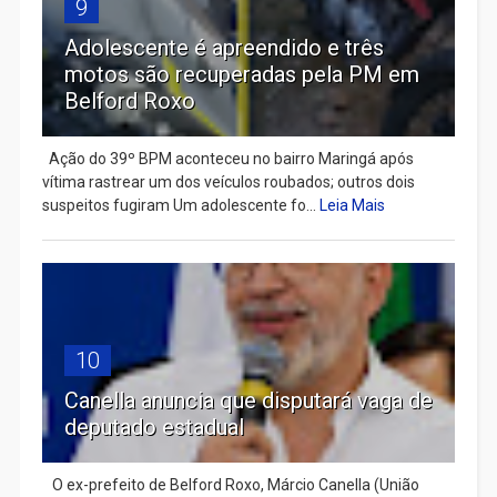
9
Adolescente é apreendido e três
motos são recuperadas pela PM em
Belford Roxo
Ação do 39º BPM aconteceu no bairro Maringá após
vítima rastrear um dos veículos roubados; outros dois
suspeitos fugiram Um adolescente fo...
Leia Mais
10
Canella anuncia que disputará vaga de
deputado estadual
​ O ex-prefeito de Belford Roxo, Márcio Canella (União