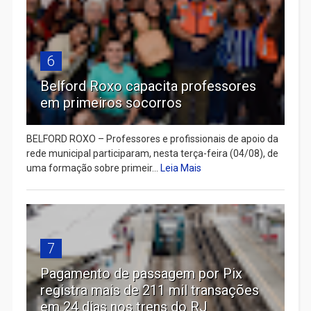
6
Belford Roxo capacita professores
em primeiros socorros
BELFORD ROXO – Professores e profissionais de apoio da
rede municipal participaram, nesta terça-feira (04/08), de
uma formação sobre primeir...
Leia Mais
7
Pagamento de passagem por Pix
registra mais de 211 mil transações
em 24 dias nos trens do RJ