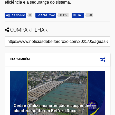
eficiência e a segurança do sistema.
Aguas do Rio
Belford Roxo
CEDAE
8
18499
198
COMPARTILHAR:
LEIA TAMBÉM
Cedae realiza manutenção e suspende
abastecimento em Belford Roxo