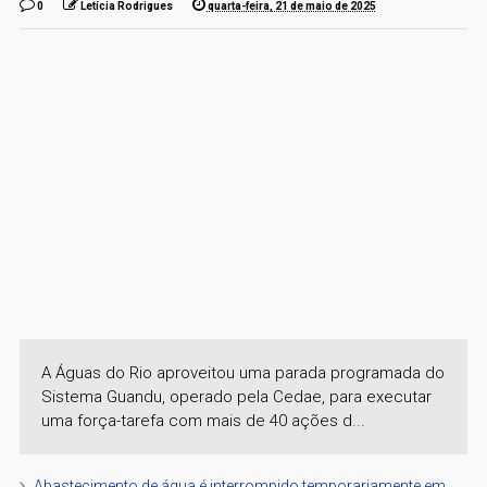
0
Letícia Rodrigues
quarta-feira, 21 de maio de 2025
A Águas do Rio aproveitou uma parada programada do
Sistema Guandu, operado pela Cedae, para executar
uma força-tarefa com mais de 40 ações d...
Abastecimento de água é interrompido temporariamente em