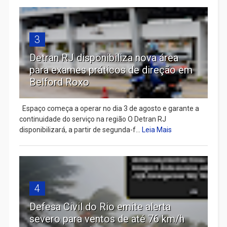
3
Detran RJ disponibiliza nova área
para exames práticos de direção em
Belford Roxo
Espaço começa a operar no dia 3 de agosto e garante a
continuidade do serviço na região O Detran RJ
disponibilizará, a partir de segunda-f...
Leia Mais
4
Defesa Civil do Rio emite alerta
severo para ventos de até 76 km/h