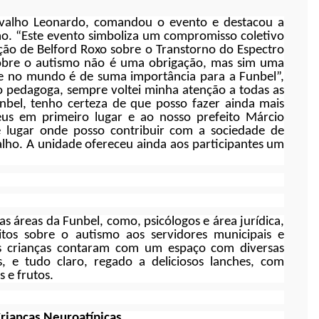
arvalho Leonardo, comandou o evento e destacou a
mo. “Este evento simboliza um compromisso coletivo
ção de Belford Roxo sobre o Transtorno do Espectro
 sobre o autismo não é uma obrigação, mas sim uma
nte no mundo é de suma importância para a Funbel”,
o pedagoga, sempre voltei minha atenção a todas as
nbel, tenho certeza de que posso fazer ainda mais
eus em primeiro lugar e ao nosso prefeito Márcio
te lugar onde posso contribuir com a sociedade de
alho. A unidade ofereceu ainda aos participantes um
sas áreas da Funbel, como, psicólogos e área jurídica,
itos sobre o autismo aos servidores municipais e
As crianças contaram com um espaço com diversas
, e tudo claro, regado a deliciosos lanches, com
s e frutos.
Crianças Neuroatípicas