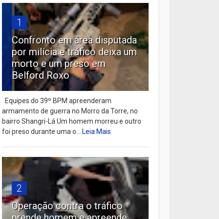
1
Confronto em área disputada
por milícia e tráfico deixa um
morto e um preso em
Belford Roxo
Equipes do 39º BPM apreenderam
armamento de guerra no Morro da Torre, no
bairro Shangri-Lá Um homem morreu e outro
foi preso durante uma o...
Leia Mais
2
Operação contra o tráfico
prende homem e apreende