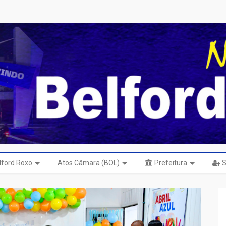
elford Roxo
Atos Câmara (BOL)
Prefeitura
S