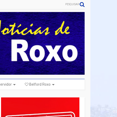
PESQUISAR
ervidor
Belford Roxo