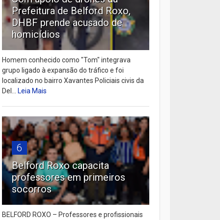
Prefeitura de Belford Roxo,
DHBF prende acusado de
homicídios
Homem conhecido como "Tom" integrava
grupo ligado à expansão do tráfico e foi
localizado no bairro Xavantes Policiais civis da
Del...
Leia Mais
6
Belford Roxo capacita
professores em primeiros
socorros
BELFORD ROXO – Professores e profissionais