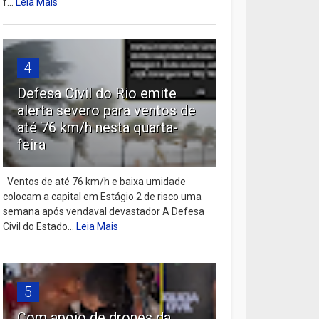
f...
Leia Mais
4
Defesa Civil do Rio emite
alerta severo para ventos de
até 76 km/h nesta quarta-
feira
Ventos de até 76 km/h e baixa umidade
colocam a capital em Estágio 2 de risco uma
semana após vendaval devastador A Defesa
Civil do Estado...
Leia Mais
5
Com apoio de drones da