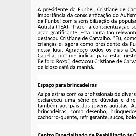
A presidente da Funbel, Cristiane de C
importância da conscientização do Autis
da Funbel com a sensibilização da popula
Autista (TEA). Trazer a conscientização
ação gratificante. Esta pauta tão releva
destacou Cristiane de Carvalho. “Eu, com
crianças e, agora como presidente da Fu
nessa luta. Agradeço todos os dias a D
Canella, por me indicar para estar nes
Belford Roxo”, destacou Cristiane de Carv
delicioso café da manhã.
Espaço para brincadeiras
As palestras com os profissionais de diver
esclareceu uma série de dúvidas e dire
também aos pais dos jovens autistas. 
brincadeiras, como desenho, brinquedos
cachorro-quente, refrigerante, sucos, bolo
Centro Especializado de Reabilitação às 