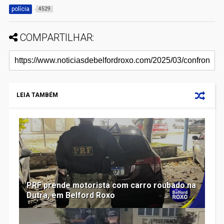
polícia
4529
COMPARTILHAR:
LEIA TAMBÉM
PRF prende motorista com carro roubado na
Dutra, em Belford Roxo