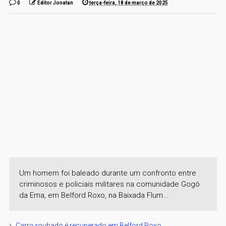
0
Editor Jonatan
terça-feira, 18 de março de 2025
Um homem foi baleado durante um confronto entre
criminosos e policiais militares na comunidade Gogó
da Ema, em Belford Roxo, na Baixada Flum...
Carro roubado é recuperado em Belford Roxo