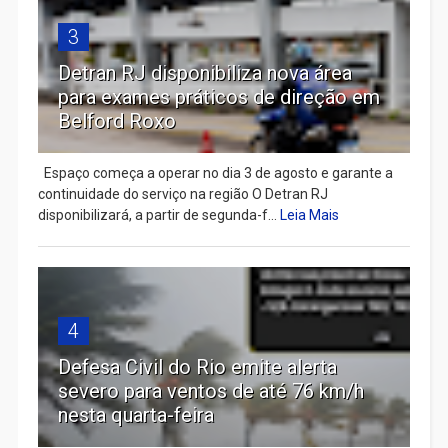
3
Detran RJ disponibiliza nova área
para exames práticos de direção em
Belford Roxo
Espaço começa a operar no dia 3 de agosto e garante a
continuidade do serviço na região O Detran RJ
disponibilizará, a partir de segunda-f...
Leia Mais
4
Defesa Civil do Rio emite alerta
severo para ventos de até 76 km/h
nesta quarta-feira