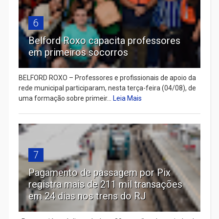
6
Belford Roxo capacita professores
em primeiros socorros
BELFORD ROXO – Professores e profissionais de apoio da
rede municipal participaram, nesta terça-feira (04/08), de
uma formação sobre primeir...
Leia Mais
7
Pagamento de passagem por Pix
registra mais de 211 mil transações
em 24 dias nos trens do RJ