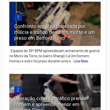
1
Confronto em área disputada por
milícia e tráfico deixa um morto e um
preso em Belford Roxo
Equipes do 39º BPM apreenderam armamento de guerra
no Morro da Torre, no bairro Shangri-Lá Um homem
morreu e outro foi preso durante uma o...
Leia Mais
2
Operação contra o tráfico prende
homem e apreende menor em