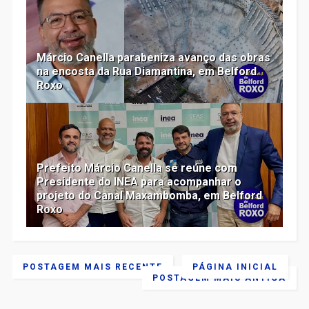
Márcio Canella parabeniza avanço das obras
na encosta da Rua Diamantina, em Belford
Roxo
Prefeito Márcio Canella se reúne com
Presidente do INEA para acompanhar o
projeto do Canal Maxambomba, em Belford
Roxo
POSTAGEM MAIS RECENTE
PÁGINA INICIAL
POSTAGEM MAIS ANTIGA