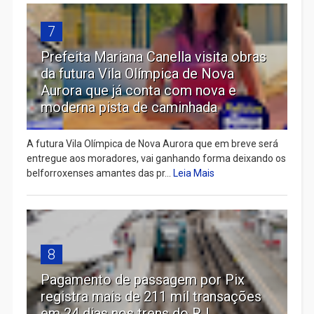
7
Prefeita Mariana Canella visita obras
da futura Vila Olímpica de Nova
Aurora que já conta com nova e
moderna pista de caminhada
A futura Vila Olímpica de Nova Aurora que em breve será
entregue aos moradores, vai ganhando forma deixando os
belforroxenses amantes das pr...
Leia Mais
8
Pagamento de passagem por Pix
registra mais de 211 mil transações
em 24 dias nos trens do RJ