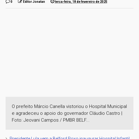
0
Editor Jonatan
terça-feira, 18 de fevereiro de 2025
O prefeito Márcio Canella vistoriou o Hospital Municipal
e agradeceu o apoio do governador Cláudio Castro |
Foto: Jeovani Campos / PMBR BELF...
Presidente Lula vem a Belford Roxo inaugurar Hospital Infantil