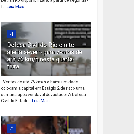
Detran RJ disponibilizará, a partir de segunda-
f...
Leia Mais
4
Defesa Civil do Rio emite
alerta severo para ventos de
até 76 km/h nesta quarta-
feira
Ventos de até 76 km/h e baixa umidade
colocam a capital em Estágio 2 de risco uma
semana após vendaval devastador A Defesa
Civil do Estado...
Leia Mais
5