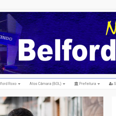
elford Roxo
Atos Câmara (BOL)
Prefeitura
S