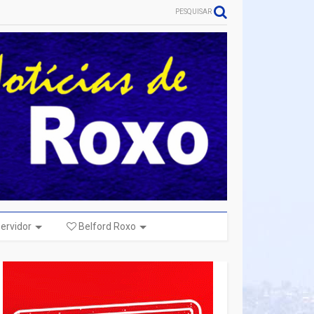
PESQUISAR
ervidor
Belford Roxo