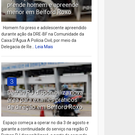
prende homem e apreende
menor em Belford Roxo
Homem foi preso e adolescente apreendido
durante ação da DRE-BF na Comunidade da
Caixa D’Água A Polícia Civil, por meio da
Delegacia de Re...
Leia Mais
3
Detran RJ disponibiliza nova
área para exames práticos
de direção em Belford Roxo
Espaço começa a operar no dia 3 de agosto e
garante a continuidade do serviço na região O