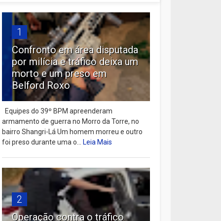
1
Confronto em área disputada
por milícia e tráfico deixa um
morto e um preso em
Belford Roxo
Equipes do 39º BPM apreenderam
armamento de guerra no Morro da Torre, no
bairro Shangri-Lá Um homem morreu e outro
foi preso durante uma o...
Leia Mais
2
Operação contra o tráfico