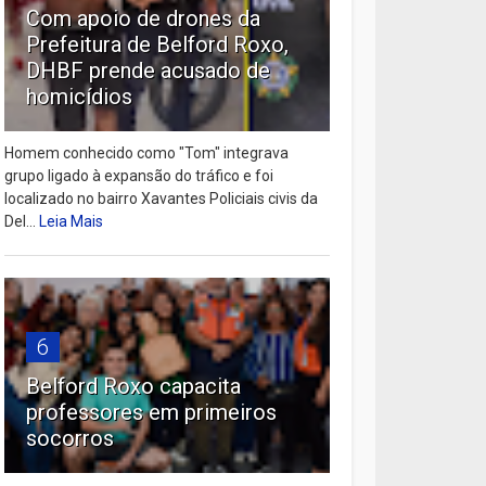
Com apoio de drones da
Prefeitura de Belford Roxo,
DHBF prende acusado de
homicídios
Homem conhecido como "Tom" integrava
grupo ligado à expansão do tráfico e foi
localizado no bairro Xavantes Policiais civis da
Del...
Leia Mais
6
Belford Roxo capacita
professores em primeiros
socorros