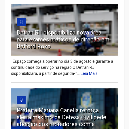
8
Detran RJ disponibiliza nova área
para exames práticos de direção em
Belford Roxo
Espaço começa a operar no dia 3 de agosto e garante a
continuidade do serviço na região O Detran RJ
disponibilizará, a partir de segunda-f...
Leia Mais
9
Prefeita Mariana Canella reforça
alerta máximo da Defesa Civil pede
atenção dos moradores com a