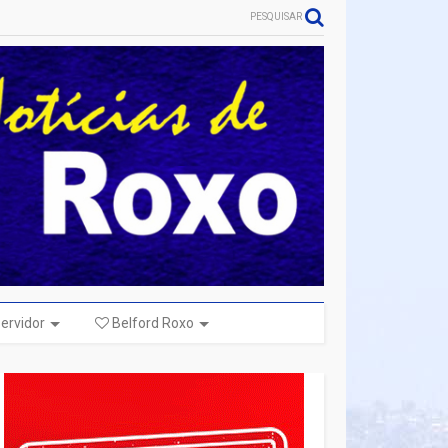
PESQUISAR
ervidor
Belford Roxo