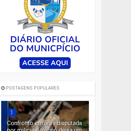
POSTAGENS POPULARES
1
Confronto em área disputada
por milícia e tráfico deixa um