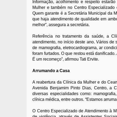
Informação, acolhimento e respeito estarão
Mulher e também no Centro Especializado 
Quem garante é a Secretária Municipal da Mul
que haja atendimento de qualidade em ambo
melhor”, assegura a secretária.
Referência no tratamento da saúde, a Cl
atendimento, no início deste ano. Vários de 
de mamografia, eletrocardiograma, ar condi
foram furtados. O que restou está danificado.
É um recomeço”, afirmou Tati Ervite.
Arrumando a Casa
A reabertura da Clínica da Mulher e do Ceam
Avenida Benjamim Pinto Dias, Centro, a C
diversas especialidades como: mamografia, e
clínica médica, entre outros. “Estamos arrum
O Centro Especializado de Atendimento à Mu
de violência, através de Assistentes Socia