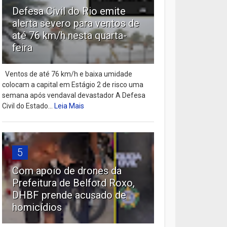
Defesa Civil do Rio emite
alerta severo para ventos de
até 76 km/h nesta quarta-
feira
Ventos de até 76 km/h e baixa umidade
colocam a capital em Estágio 2 de risco uma
semana após vendaval devastador A Defesa
Civil do Estado...
Leia Mais
5
Com apoio de drones da
Prefeitura de Belford Roxo,
DHBF prende acusado de
homicídios