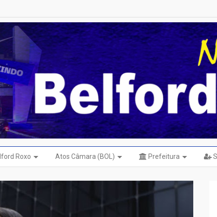
elford Roxo
Atos Câmara (BOL)
Prefeitura
S