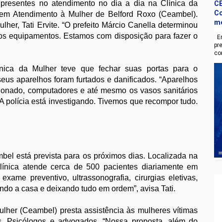
 presentes no atendimento no dia a dia na Clínica da
CE
Co
em Atendimento à Mulher de Belford Roxo (Ceambel).
m
her, Tati Ervite. “O prefeito Márcio Canella determinou
s equipamentos. Estamos com disposição para fazer o
En
pr
co
ínica da Mulher teve que fechar suas portas para o
seus aparelhos foram furtados e danificados. “Aparelhos
cionado, computadores e até mesmo os vasos sanitários
 A polícia está investigando. Tivemos que recompor tudo.
bel está prevista para os próximos dias. Localizada na
línica atende cerca de 500 pacientes diariamente em
xame preventivo, ultrassonografia, cirurgias eletivas,
ando a casa e deixando tudo em ordem”, avisa Tati.
lher (Ceambel) presta assistência às mulheres vítimas
is, Psicólogos e advogados. “Nossa proposta, além do