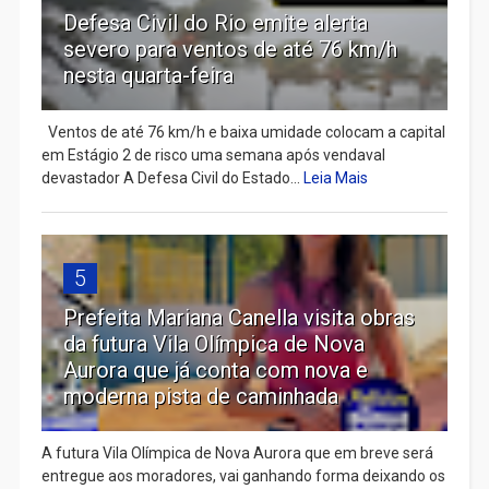
Defesa Civil do Rio emite alerta
severo para ventos de até 76 km/h
nesta quarta-feira
Ventos de até 76 km/h e baixa umidade colocam a capital
em Estágio 2 de risco uma semana após vendaval
devastador A Defesa Civil do Estado...
Leia Mais
5
Prefeita Mariana Canella visita obras
da futura Vila Olímpica de Nova
Aurora que já conta com nova e
moderna pista de caminhada
A futura Vila Olímpica de Nova Aurora que em breve será
entregue aos moradores, vai ganhando forma deixando os