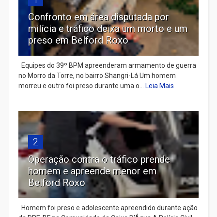
Confronto em área disputada por
milícia e tráfico deixa um morto e um
preso em Belford Roxo
Equipes do 39º BPM apreenderam armamento de guerra
no Morro da Torre, no bairro Shangri-Lá Um homem
morreu e outro foi preso durante uma o...
Leia Mais
2
Operação contra o tráfico prende
homem e apreende menor em
Belford Roxo
Homem foi preso e adolescente apreendido durante ação