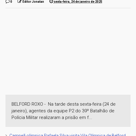
0
Editor Jonatan
sexta-feira, 24 de janeiro de 2025
BELFORD ROXO - Na tarde desta sexta-feira (24 de
janeiro), agentes da equipe P2 do 39º Batalhão de
Polícia Militar realizaram a prisão em f...
Campeã olímpica Rafaela Silva visita Vila Olímpica de Belford